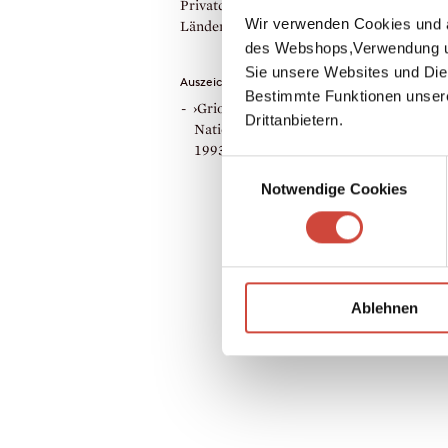
Privatdetektivin Tamara Hayle ist in mehr
Wir verwenden Cookies und a
Ländern erschienen.
des Webshops,Verwendung un
Sie unsere Websites und Die
Auszeichnungen
Bestimmte Funktionen unser
›Griot Award‹ des ›New York Chapter of 
Drittanbietern.
National Association of Black Journalists
1993
Einwilligungsauswahl
Notwendige Cookies
Ablehnen