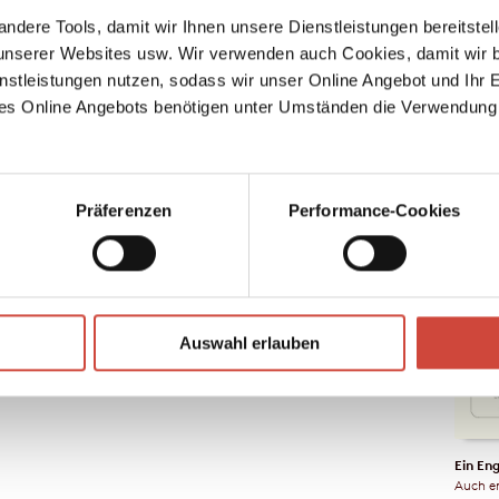
eren
ndere Tools, damit wir Ihnen unsere Dienstleistungen bereitste
serer Websites usw. Wir verwenden auch Cookies, damit wir b
nstleistungen nutzen, sodass wir unser Online Angebot und Ihr 
es Online Angebots benötigen unter Umständen die Verwendung
the
‹,
Todesb
Auch er
Präferenzen
Performance-Cookies
Foto: © Martin Schoeller/AUGUST
↘
Download Bilddatei
Auswahl erlauben
Auch er