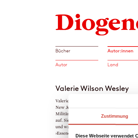
Autor:innen
Bücher
Autor
Land
Valerie Wilson Wesley
Valerie Wilson Wesley, geboren 1947, lebt 
New Jersey. Sie wuchs auf US-
Militärstützpunkten in Spanien und Deuts
Zustimmung
auf. Sie studierte Philosophie und Journalis
und war Chefredakteurin bei der Zeitschrif
›Essence‹. Ihre Bestsellerserie um
Diese Webseite verwendet 