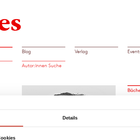
Blog
Verlag
Event
Autor:innen Suche
Büch
in
chland
Details
tik
t
Cookies