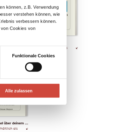
llen können, z.B. Verwendung
esser verstehen können, wie
Erlebnis verbessern können.
 von Cookies von
lues
Der Exlover
hältlich als
Auch erhältlich als
Funktionale Cookies
Alle zulassen
Ein Engel über deinem Grab
hältlich als