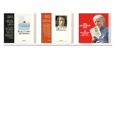
Elf Minuten
Ehrenwort
Der
Paulo Coelho
Ingrid Noll
Waschküchenschlüssel
↑
Hugo Loetscher