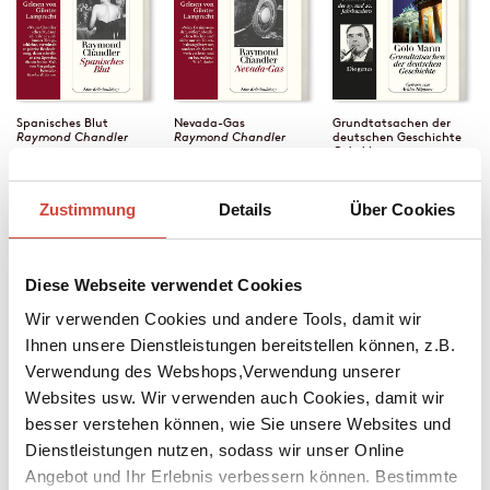
Spanisches Blut
Nevada-Gas
Grundtatsachen der
Raymond Chandler
Raymond Chandler
deutschen Geschichte
Golo Mann
Zustimmung
Details
Über Cookies
Diese Webseite verwendet Cookies
Wir verwenden Cookies und andere Tools, damit wir
Ihnen unsere Dienstleistungen bereitstellen können, z.B.
Verwendung des Webshops,Verwendung unserer
Websites usw. Wir verwenden auch Cookies, damit wir
besser verstehen können, wie Sie unsere Websites und
Dienstleistungen nutzen, sodass wir unser Online
Die Kinderfrau
Der Leviathan
Das Spinnennetz
Petros Markaris
Joseph Roth
Joseph Roth
Angebot und Ihr Erlebnis verbessern können. Bestimmte