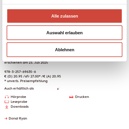
Nach dem Tod ihres Mannes bringt Eileen ihre Tochter allein
durch und verzweifelt fast, als sich die Geschichte wiederholt und
Alle zulassen
auch ihre eigene Tochter jung und unehelich Mutter wird. Doch in
den Frauen der Familie Aylward stecken Kraft und Mut, und es
reicht ihnen längst nicht, nur eine Nebenrolle im Leben zu spielen.
Auswahl erlauben
Mehr zum Inhalt
Ablehnen
Hörbuch-Download
6 Std. 48 Min.
erschienen am 23. Juli 2025
978-3-257-69635-6
€ (D) 20.95 / sFr 27.00* / € (A) 20.95
* unverb. Preisempfehlung
Auch erhältlich als
Hörprobe
Drucken
Leseprobe
Downloads
→
Donal Ryan