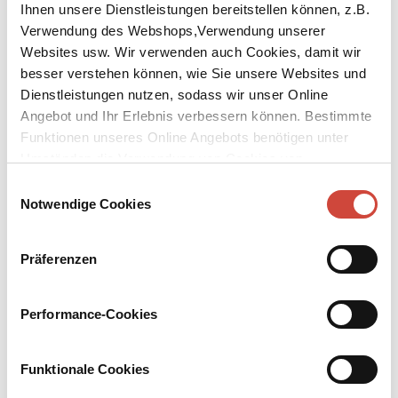
Ihnen unsere Dienstleistungen bereitstellen können, z.B.
Verwendung des Webshops,Verwendung unserer
Websites usw. Wir verwenden auch Cookies, damit wir
besser verstehen können, wie Sie unsere Websites und
Dienstleistungen nutzen, sodass wir unser Online
Angebot und Ihr Erlebnis verbessern können. Bestimmte
Funktionen unseres Online Angebots benötigen unter
Umständen die Verwendung von Cookies von
Drittanbietern.
Einwilligungsauswahl
Notwendige Cookies
↘
Download Bilddatei
Präferenzen
Kaufen
Performance-Cookies
Die Königin von Dirt Island
Ungekürzt gelesen von Stephanie Wenninger. Aus dem irischen
Funktionale Cookies
Englisch von Anna-Nina Kroll