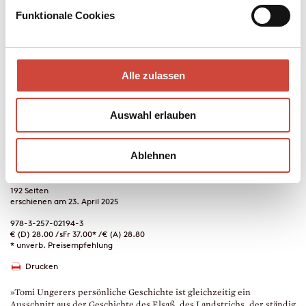
Die Gedanken sind frei
Funktionale Cookies
Eine Kindheit im Zweiten Weltkrieg
Tomi Ungerer erzählt vom Alltags­leben im deutsch besetzten
Elsass, vom Krieg, von der ›libération‹. Und er erzählt die ganz
Alle zulassen
normalen Streiche und Erlebnisse eines heranwachsenden Buben.
Ein un­gemein lebendiges Erinnerungsbuch.
Auswahl erlauben
Mehr zum Inhalt
Ablehnen
Kunst, Cartoon, Fotografie, Biographien
Hardcover
17 × 24 × 1,7 cm
192 Seiten
erschienen am 23. April 2025
978-3-257-02194-3
€ (D) 28.00 / sFr 37.00* / € (A) 28.80
* unverb. Preisempfehlung
Drucken
»Tomi Ungerers persönliche Geschichte ist gleichzeitig ein
Ausschnitt aus der Geschichte des Elsaß, des Landstrichs, der ständig