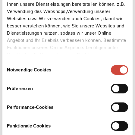
Ihnen unsere Dienstleistungen bereitstellen können, z.B.
Verwendung des Webshops,Verwendung unserer
Websites usw. Wir verwenden auch Cookies, damit wir
besser verstehen können, wie Sie unsere Websites und
Dienstleistungen nutzen, sodass wir unser Online
Angebot und Ihr Erlebnis verbessern können. Bestimmte
↘
Download Bilddatei
Funktionen unseres Online Angebots benötigen unter
Kaufen
Umständen die Verwendung von Cookies von
Drittanbietern.
Einwilligungsauswahl
Das wilde Herz
Notwendige Cookies
Aus dem Italienischen von Petra Kaiser und Maja Pflug
Präferenzen
Mara liebt ihr altes Haus in Ligurien. Im Sommer arbeitet sie dort
an ihren Skulpturen. Ihr Mann hingegen, ein Anthropologe, mag
weder Haus noch Dorf und zieht sich in die Welt der Wissenschaft
Performance-Cookies
zurück. Als das Dach einstürzt und ein mysteriöser Typ aus dem
Ort anbietet, es zu reparieren, kann Mara nicht nein sagen, obwohl
sie damit ihre Ehe aufs Spiel setzt.
Funktionale Cookies