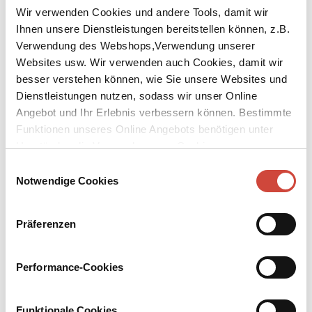
Wir verwenden Cookies und andere Tools, damit wir
Ihnen unsere Dienstleistungen bereitstellen können, z.B.
Verwendung des Webshops,Verwendung unserer
Websites usw. Wir verwenden auch Cookies, damit wir
besser verstehen können, wie Sie unsere Websites und
↘
Download Bilddatei
Dienstleistungen nutzen, sodass wir unser Online
Angebot und Ihr Erlebnis verbessern können. Bestimmte
Kaufen
Funktionen unseres Online Angebots benötigen unter
Umständen die Verwendung von Cookies von
Hand aufs Herz
Drittanbietern.
Einwilligungsauswahl
Notwendige Cookies
Aus dem Englischen von Manfred Allié
Brauchen Sie ein neues Auto? Oder vielleicht gar ein neues Leben?
Präferenzen
Hier ist Ihre Chance: ein Ausdauerwettbewerb, bei dem ein
glänzendes neues Auto zu gewinnen ist. Doch für zwei der vierzig
Wettbewerbsteilnehmer in Anthony McCartens Roman geht es
Performance-Cookies
nicht ums Gewinnen, sondern ums nackte Überleben. Was anfängt
wie ein Kampf jeder gegen jeden, wird zu der Geschichte eines
ungewöhnlichen Miteinanders.
Funktionale Cookies