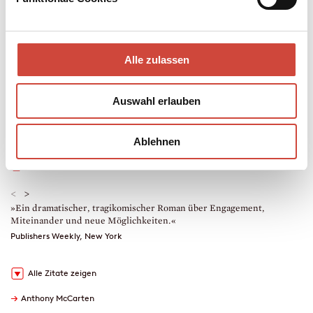
Mehr zum Inhalt
Taschenbuch
Alle zulassen
336 Seiten
erschienen am 19. April 2011
978-3-257-24058-0
Auswahl erlauben
€ (D) 14.00 / sFr 19.00* / € (A) 14.40
* unverb. Preisempfehlung
Auch erhältlich als
Ablehnen
Leseprobe
Drucken
Downloads
<
>
»Ein dramatischer, tragikomischer Roman über Engagement,
»
Miteinander und neue Möglichkeiten.«
a
s
Publishers Weekly, New York
A
Alle Zitate zeigen
→
Anthony McCarten