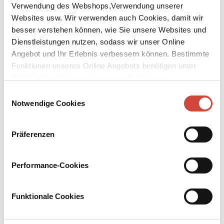
Verwendung des Webshops,Verwendung unserer
Websites usw. Wir verwenden auch Cookies, damit wir
besser verstehen können, wie Sie unsere Websites und
Dienstleistungen nutzen, sodass wir unser Online
Angebot und Ihr Erlebnis verbessern können. Bestimmte
↘
Download Bilddatei
Funktionen unseres Online Angebots benötigen unter
Umständen die Verwendung von Cookies von
Kaufen
Drittanbietern.
Einwilligungsauswahl
Notwendige Cookies
Die Welt als Wille und Vorstellung II
Zweiter Teilband
Präferenzen
Der komplette Schopenhauer: Jeder Band bringt den integralen
Text in der originalen Orthographie und Interpunktion
Schopenhauers; Übersetzungen und seltene Fremdwörter sind in
Performance-Cookies
eckigen Klammern eingearbeitet; ein Glossar wissenschaftlicher
Fachausdrücke ist als Anhang jeweils dem letzten Band der ›Welt
als Wille und Vorstellung‹, der ›Kleineren Schriften‹ und der
Funktionale Cookies
›Parerga und Paralipomena‹ beigegeben. Die Textfassung geht auf
die historisch-kritische Gesamtausgabe von Arthur Hübscher