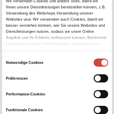
Wir verwenden Cookies und andere Tools, damit wir
Ihnen unsere Dienstleistungen bereitstellen können, z.B.
Verwendung des Webshops,Verwendung unserer
Websites usw. Wir verwenden auch Cookies, damit wir
besser verstehen können, wie Sie unsere Websites und
Dienstleistungen nutzen, sodass wir unser Online
↘
Download Bilddatei
Angebot und Ihr Erlebnis verbessern können. Bestimmte
Funktionen unseres Online Angebots benötigen unter
Kaufen
Umständen die Verwendung von Cookies von
Adams Erbe
Drittanbietern.
Einwilligungsauswahl
Notwendige Cookies
Adam Cohen ist 1938 achtzehn Jahre alt. Edward Cohen wird um
das Jahr 2000 erwachsen. Zwei Generationen trennen sie – aber
Präferenzen
eine Geschichte vereint sie. Von der Macht der Familienbande und
der Kraft von Wahlverwandtschaften erzählt dieser Roman und
davon, dass es nur einer Begegnung bedarf, um unser Leben für
Performance-Cookies
immer zu verändern.
Mehr zum Inhalt
Funktionale Cookies