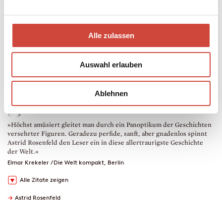
Taschenbuch
400 Seiten
erschienen am 26. März 2013
Alle zulassen
978-3-257-24221-8
€ (D) 14.00 / sFr 19.00* / € (A) 14.40
* unverb. Preisempfehlung
Auch erhältlich als
Auswahl erlauben
Leseprobe
Drucken
Lesekreise
Ablehnen
Downloads
<
>
»Höchst amüsiert gleitet man durch ein Panoptikum der Geschichten
»
versehrter Figuren. Geradezu perfide, sanft, aber gnadenlos spinnt
G
Astrid Rosenfeld den Leser ein in diese allertraurigste Geschichte
n
der Welt.«
K
Elmar Krekeler / Die Welt kompakt, Berlin
Alle Zitate zeigen
→
Astrid Rosenfeld