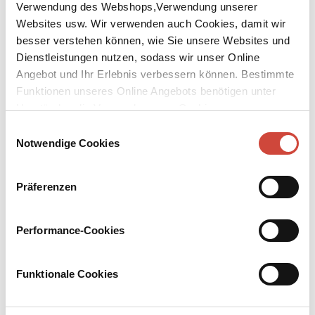
Verwendung des Webshops,Verwendung unserer
Websites usw. Wir verwenden auch Cookies, damit wir
besser verstehen können, wie Sie unsere Websites und
Dienstleistungen nutzen, sodass wir unser Online
Angebot und Ihr Erlebnis verbessern können. Bestimmte
Funktionen unseres Online Angebots benötigen unter
↘
Download Bilddatei
Umständen die Verwendung von Cookies von
Kaufen
Drittanbietern.
Einwilligungsauswahl
Notwendige Cookies
Segnungen
Präferenzen
Aus dem Dänischen von Ursel Allenstein
Helena will ein letztes Mal ihren Vater besuchen und findet in
Performance-Cookies
Netes Hotel mehr als nur eine neue Aufgabe. Gedske droht durch
den Verlust ihrer Tochter auseinanderzufallen und entdeckt auf
einer Reise eine ungeahnte Kraft. Therese befreit gegenüber einer
Funktionale Cookies
Pfarrerin ihre Liebe zu Aron, und Caroline erkämpft sich nach dem
Unfall ihres Manns die zu sich selbst ... In diesen Erzählungen
überfällt die Klarheit die Figuren mitunter oder reißt Gewissheiten