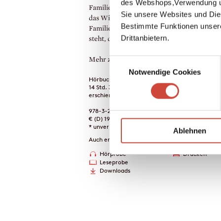
des Webshops,Verwendung un
Familienroman über das Abschiednehmen 
Sie unsere Websites und Die
das Willkommenheißen, über eine zersplitt
Bestimmte Funktionen unser
Familie, die vor weitreichenden Entscheid
Drittanbietern.
steht, die viel zu lange aufgeschoben wurd
Mehr zum Inhalt
Einwilligungsauswahl
Notwendige Cookies
Hörbuch-Download
14 Std. 3 Min.
erschienen am 04. Juni 2025
978-3-257-69599-1
€ (D) 19.95 / sFr 26.00* / € (A) 19.95
* unverb. Preisempfehlung
Ablehnen
Auch erhältlich als
Hörprobe
Drucken
Leseprobe
Downloads