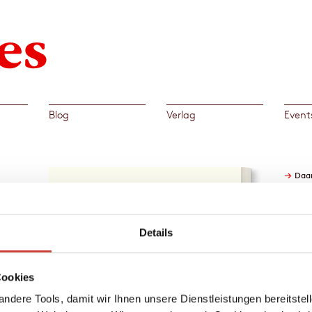
Blog
Verlag
Event
→
Daa
. Aus
s
Details
ben
Cookies
eden,
m
ndere Tools, damit wir Ihnen unsere Dienstleistungen bereitste
oßer