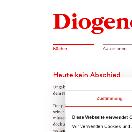
Bücher
Autor:innen
Heute kein Abschied
Ungekürzt gelesen von Konstantin Marsch
dem Niederländischen von Gregor Seferen
Zustimmung
Der plötzliche Tod von Oskar stellt das Le
seiner drei Kinder auf den Kopf. Eigentlich
Diese Webseite verwendet 
müssen sie sich von ihrem Vater verabschi
doch allmählich stellen sie fest, dass sie ih
Wir verwenden Cookies und a
vielleicht zum ersten Mal begegnen. Ein gr