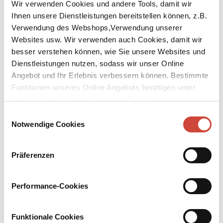
Wir verwenden Cookies und andere Tools, damit wir
Ihnen unsere Dienstleistungen bereitstellen können, z.B.
Verwendung des Webshops,Verwendung unserer
Websites usw. Wir verwenden auch Cookies, damit wir
besser verstehen können, wie Sie unsere Websites und
Dienstleistungen nutzen, sodass wir unser Online
↘
Download Bilddatei
Angebot und Ihr Erlebnis verbessern können. Bestimmte
Kaufen
Funktionen unseres Online Angebots benötigen unter
Umständen die Verwendung von Cookies von
Irgendwann werden wir uns alles
Drittanbietern.
Einwilligungsauswahl
erzählen
Notwendige Cookies
Mit einem Vorwort der Autorin
Präferenzen
Eine Liebe, die alles hinwegfegt. Zu einem Mann, der mehr als
doppelt so alt ist wie Maria und der ein dunkles Geheimnis trägt.
Während die Weltgeschichte im heißen Sommer 1990 Atem holt,
Performance-Cookies
während ein ganzes Land sich umwälzt und die Atmosphäre
vibriert von Möglichkeiten, wird ein junges Mädchen zur Frau und
Geliebten. Es geschieht Erschütterndes, außen wie im Inneren, und
Funktionale Cookies