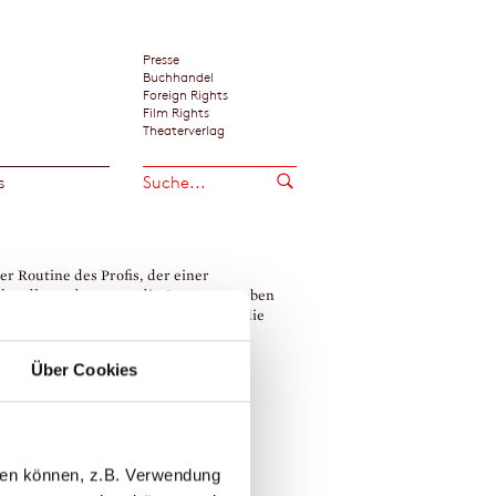
Presse
Buchhandel
Foreign Rights
Film Rights
Theaterverlag
s
er Routine des Profis, der einer
handlung ebensogut die Sporen zu geben
ht wie einem Edelpferd, hält Francis die
ng bis zum Finale.«
urter Neue Presse
Über Cookies
 Francis
llen können, z.B. Verwendung