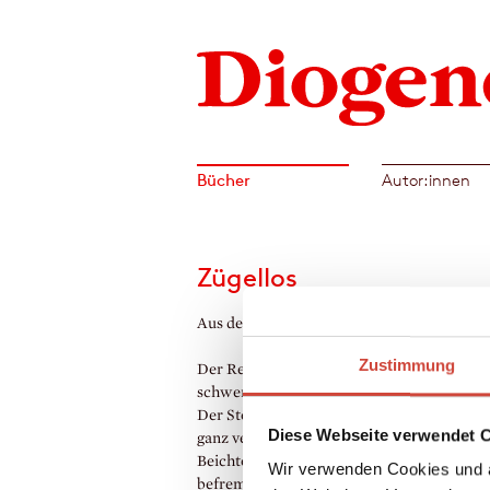
Bücher
Autor:innen
Zügellos
Aus dem Englischen von Malte Krutzsch
Zustimmung
Der Regisseur Thomas Lyon besucht den
schwerkranken Rennsportjournalisten Vale
Der Sterbende legt vor Thomas, den er – s
Diese Webseite verwendet 
ganz verwirrt – für einen Priester hält, die 
Beichte ab. Was Thomas dabei erfährt, ist 
Wir verwenden Cookies und a
befremdend, daß er es zunächst gar nicht e