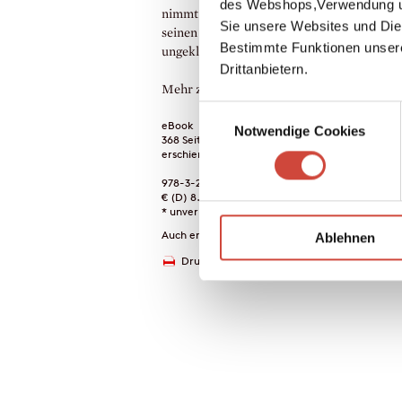
des Webshops,Verwendung un
nimmt – bis er beginnt, Nachforschungen f
Sie unsere Websites und Die
seinen neuen Film anzustellen, in dem es 
Bestimmte Funktionen unser
ungeklärten Tod einer Frau vor 26 Jahren 
Drittanbietern.
Mehr zum Inhalt
Einwilligungsauswahl
eBook
Notwendige Cookies
368 Seiten (Printausgabe)
erschienen am 24. April 2012
978-3-257-60015-5
€ (D) 8.99 / sFr 12.00* / € (A) 8.99
* unverb. Preisempfehlung
Auch erhältlich als
Ablehnen
Drucken