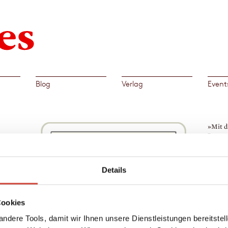
Blog
Verlag
Event
»Mit d
Roman
verste
Spannu
Frankf
Details
→
ntine.
Dick
chon
Cookies
letzte
so
ndere Tools, damit wir Ihnen unsere Dienstleistungen bereitste
rnst