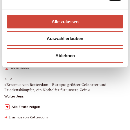
Mehr zum Inhalt
eBook
Alle zulassen
128 Seiten (Printausgabe)
erschienen am 22. März 2017
978-3-257-60784-0
Auswahl erlauben
€ (D) 14.99 / sFr 19.00* / € (A) 14.99
* unverb. Preisempfehlung
Auch erhältlich als
Ablehnen
Leseprobe
Drucken
Downloads
<
>
»Erasmus von Rotterdam – Europas größter Gelehrter und
»
Friedenskämpfer, ein Nothelfer für unsere Zeit.«
A
Walter Jens
Alle Zitate zeigen
→
Erasmus von Rotterdam