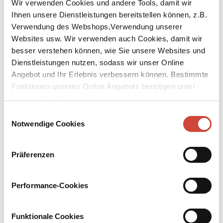
Wir verwenden Cookies und andere Tools, damit wir
Ihnen unsere Dienstleistungen bereitstellen können, z.B.
Verwendung des Webshops,Verwendung unserer
Websites usw. Wir verwenden auch Cookies, damit wir
besser verstehen können, wie Sie unsere Websites und
Dienstleistungen nutzen, sodass wir unser Online
↘
Download Bilddatei
Angebot und Ihr Erlebnis verbessern können. Bestimmte
Kaufen
Funktionen unseres Online Angebots benötigen unter
Umständen die Verwendung von Cookies von
Die Klage des Friedens
Drittanbietern.
Einwilligungsauswahl
Notwendige Cookies
Mit einem Vorwort von Brigitte Hannemann und einem Nachwort
von Stefan Zweig. Aus dem Lateinischen übersetzt und
herausgegeben von Brigitte Hannemann
Präferenzen
›Die Klage des Friedens‹ wurde von Erasmus 1516/17 verfasst,
anlässlich eines geplanten europäischen Fürs­tentreffens, das
Performance-Cookies
jedoch nie stattfand. Er lässt darin die Friedensgöttin Pax zu Wort
kommen. In der ersten Person bringt sie ihre Klage vor und zeigt
Mittel und Wege zur Wahrung von Freiheit und Frieden auf.
Funktionale Cookies