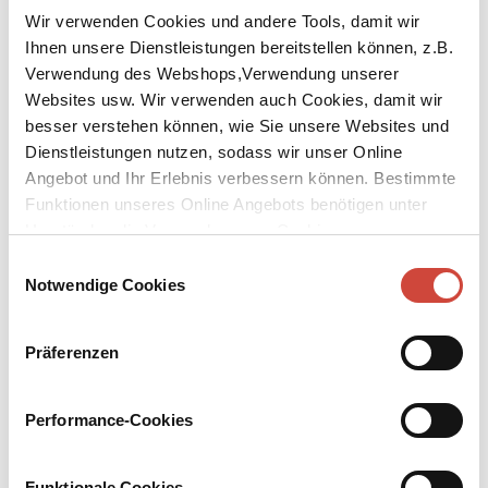
Wir verwenden Cookies und andere Tools, damit wir
Ihnen unsere Dienstleistungen bereitstellen können, z.B.
Verwendung des Webshops,Verwendung unserer
Websites usw. Wir verwenden auch Cookies, damit wir
besser verstehen können, wie Sie unsere Websites und
↘
Download Bilddatei
Dienstleistungen nutzen, sodass wir unser Online
Angebot und Ihr Erlebnis verbessern können. Bestimmte
Kaufen
Funktionen unseres Online Angebots benötigen unter
Umständen die Verwendung von Cookies von
Verfall und Untergang
Drittanbietern.
Einwilligungsauswahl
Notwendige Cookies
Aus dem Englischen von Andrea Ott
Die Geschichte des Studenten Paul Pennyfeather, der einmal zur
Präferenzen
falschen Zeit am falschen Ort ist. Er fliegt völlig unverschuldet von
der Uni, versucht sein Glück als Lehrer in einem dubiosen Internat,
verliebt sich in die umwerfend charmante Mutter eines seiner
Performance-Cookies
Schüler – und wird in die Machenschaften der
besseren Gesellschaft verwickelt. Evelyn Waughs Debüt ist eine
rasante Satire auf den Bildungsroman und die englische High
Funktionale Cookies