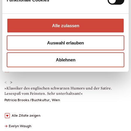
Society.
Mehr zum Inhalt
Alle zulassen
Taschenbuch
304 Seiten
erschienen am 22. März 2017
Auswahl erlauben
978-3-257-24381-9
€ (D) 15.00 / sFr 20.00* / € (A) 15.50
* unverb. Preisempfehlung
Ablehnen
Auch erhältlich als
Drucken
<
>
»Klassiker des englischen schwarzen Humors und der Satire.
»
Lesespaß vom Feinsten. Sehr unterhaltsam!«
E
b
Patricia Brooks / Buchkultur, Wien
R
Alle Zitate zeigen
→
Evelyn Waugh