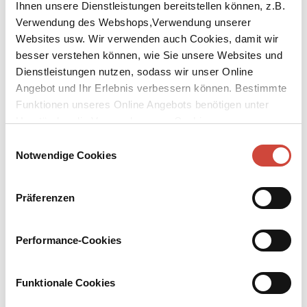
Ihnen unsere Dienstleistungen bereitstellen können, z.B.
Verwendung des Webshops,Verwendung unserer
Websites usw. Wir verwenden auch Cookies, damit wir
↘
Download Bilddatei
besser verstehen können, wie Sie unsere Websites und
Dienstleistungen nutzen, sodass wir unser Online
Kaufen
Angebot und Ihr Erlebnis verbessern können. Bestimmte
Wir können noch viel zusammen
Funktionen unseres Online Angebots benötigen unter
machen
Umständen die Verwendung von Cookies von
Drittanbietern.
Einwilligungsauswahl
Fischkind Harald, Ferkel Inge und Vogelsohn Philip langweilen
Notwendige Cookies
sich fast zu Tode: Außer ihren Eltern ist niemand da, der mit ihnen
spielt. Und Dinge wie »Bläschen-steigen-Lassen«, »Im-Sumpf-
Toben« und »Trick-Fliegen« machen alleine einfach keinen rechten
Präferenzen
Spaß. Wie gut, dass die drei Tiere eines schönen Tages
aufeinandertreffen und Freunde werden. Harald, Inge und Philip
sind sich bei einer Sache völlig sicher: »Wir können noch viel
Performance-Cookies
zusammen machen.«
Funktionale Cookies
Kinderbücher
Hardcover Gebunden