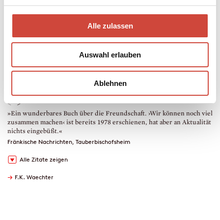
22 × 27,5 cm
40 Seiten
erschienen am 26. September 2006
Alle zulassen
ab 5 Jahren
978-3-257-01110-4
€ (D) 18.00 / sFr 24.00* / € (A) 18.50
Auswahl erlauben
* unverb. Preisempfehlung
Leseprobe
Drucken
Ablehnen
Downloads
<
>
»Ein wunderbares Buch über die Freundschaft. ›Wir können noch viel
»
zusammen machen‹ ist bereits 1978 erschienen, hat aber an Aktualität
K
nichts eingebüßt.«
T
Fränkische Nachrichten, Tauberbischofsheim
Alle Zitate zeigen
→
F.K. Waechter