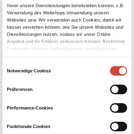
Ihnen unsere Dienstleistungen bereitstellen können, z.B.
Verwendung des Webshops,Verwendung unserer
Websites usw. Wir verwenden auch Cookies, damit wir
besser verstehen können, wie Sie unsere Websites und
Dienstleistungen nutzen, sodass wir unser Online
↘
Download Bilddatei
Angebot und Ihr Erlebnis verbessern können. Bestimmte
Funktionen unseres Online Angebots benötigen unter
Kaufen
Umständen die Verwendung von Cookies von
Drittanbietern.
Ein Freund
Einwilligungsauswahl
Notwendige Cookies
Ein Jugendfreund für sechshundert Mark, ein Killer ohne
Perspektive, eine Geisel im Glück, eine Suppe für Hermann und ein
Präferenzen
Jude für Jutta, zwei Maschinengewehre und ein Granatwerfer
gegen den Papst, ein letzter Plan für erste Ängste. So ironisch wie
ernst, so traurig wie heiter, so lustig wie trocken erzählt Arjouni in
Performance-Cookies
sechs Geschichten davon, wie im Leben vieles möglich scheint und
wie wenig davon klappt.
Funktionale Cookies
Mehr zum Inhalt