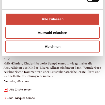
Kunst, Cartoon, Fotografie, Humor
Hardcover Gebunden
Alle zulassen
14 × 18 × 1,1 cm
88 Seiten
erschienen am 28. Oktober 2008
Auswahl erlauben
978-3-257-02109-7
€ (D) 12.00 / sFr 16.00* / € (A) 12.40
* unverb. Preisempfehlung
Ablehnen
Drucken
<
>
»Mit ›Kinder, Kinder!‹ beweist Sempé erneut, wie genial er die
»
Absurditäten des Kinder-Eltern-Alltags einfangen kann. Wunderbare
m
zeichnerische Kommentare über Lausbubenstreiche, erste Flirts und
R
zweifelhafte Erziehungsversuche.«
Freundin, München
Alle Zitate zeigen
→
Jean-Jacques Sempé