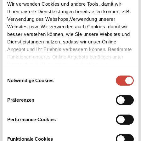
Wir verwenden Cookies und andere Tools, damit wir
Ihnen unsere Dienstleistungen bereitstellen können, z.B.
Verwendung des Webshops,Verwendung unserer
↘
Download Bilddatei
Websites usw. Wir verwenden auch Cookies, damit wir
besser verstehen können, wie Sie unsere Websites und
Kaufen
Dienstleistungen nutzen, sodass wir unser Online
Angebot und Ihr Erlebnis verbessern können. Bestimmte
Kinder, Kinder!
Funktionen unseres Online Angebots benötigen unter
Umständen die Verwendung von Cookies von
Ausgewählt von Daniel Keel und Daniel Kampa
Drittanbietern.
Einwilligungsauswahl
Ohne die Zeichnungen von Sempé wären die Geschichten vom
Notwendige Cookies
kleinen Nick von René Goscinny nur halb so lustig. Doch nicht nur
den kleinen Nick, sondern auch andere nicht weniger eigenwillige
Kinder fängt Sempés Strich genial ein. ›Kinder, Kinder!‹
Präferenzen
versammelt Sempés zeichnerische Kommentare über die Irrungen
und Wirrungen der Kindheit, über Unschuld und Tücke, Streiche
und Scharmützel, Rangeleien mit zweifelhaften Autoritäten wie
Performance-Cookies
Eltern und Lehrern, Kumpelfreundschaften und erste Flirts … Ein
Geschenk für alle, die Kinder noch immer zu erziehen versuchen –
und für die, die es schon längst aufgegeben haben.
Funktionale Cookies