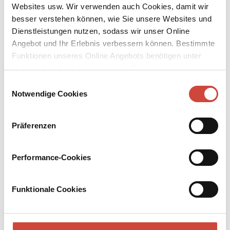
Websites usw. Wir verwenden auch Cookies, damit wir
besser verstehen können, wie Sie unsere Websites und
Dienstleistungen nutzen, sodass wir unser Online
Angebot und Ihr Erlebnis verbessern können. Bestimmte
Funktionen unseres Online Angebots benötigen unter
↘
Download Bilddatei
Umständen die Verwendung von Cookies von
Drittanbietern.
Kaufen
Einwilligungsauswahl
Notwendige Cookies
Heidi kann brauchen, was es gelernt
hat
Präferenzen
Mit vielen Zeichnungen von Tomi Ungerer
Performance-Cookies
Tomi Ungerers sparsame Federzeichnungen, die deswegen umso
realistischer und lebendiger sind, lassen dem Text viel Raum,
setzen nur hier und da eine Pointe – eine erfrischende Zugabe zu
Funktionale Cookies
einem der schönsten Kinderbuchklassiker der Welt!
Kinderbücher