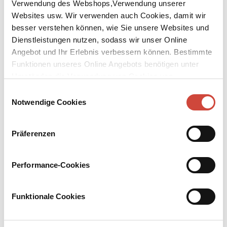
Verwendung des Webshops,Verwendung unserer
Websites usw. Wir verwenden auch Cookies, damit wir
besser verstehen können, wie Sie unsere Websites und
Dienstleistungen nutzen, sodass wir unser Online
Angebot und Ihr Erlebnis verbessern können. Bestimmte
Funktionen unseres Online Angebots benötigen unter
↘
Download Bilddatei
Umständen die Verwendung von Cookies von
Drittanbietern.
Kaufen
Einwilligungsauswahl
Notwendige Cookies
Beichte eines Mörders, erzählt in
einer Nacht
Präferenzen
Im Restaurant Tari-Bari in Paris treffen sich in den dreißiger
Jahren die russischen Emigranten. Einer von ihnen ist Semjon
Performance-Cookies
Golubtschik, illegitimer Sohn des Fürsten Krapotkin, ehemaliger
Spitzel der zaristischen Geheimpolizei, Liebhaber des Mannequins
Annette Leclaire. Eine lange, durchzechte Nacht hindurch erzählt
Funktionale Cookies
er dem Wirt und den Gästen des Tari-Bari seine Lebensgeschichte
– und wie er zum Mörder wurde.