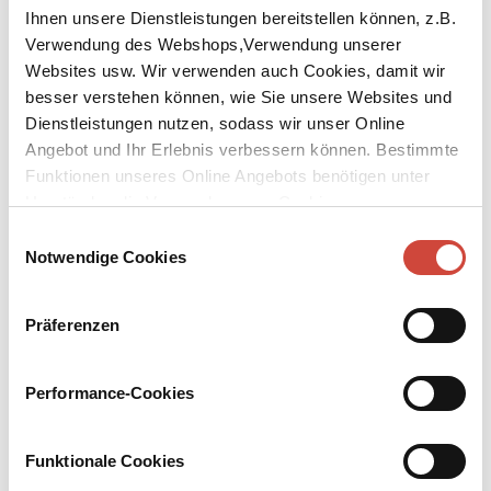
Ihnen unsere Dienstleistungen bereitstellen können, z.B.
Verwendung des Webshops,Verwendung unserer
Websites usw. Wir verwenden auch Cookies, damit wir
besser verstehen können, wie Sie unsere Websites und
Dienstleistungen nutzen, sodass wir unser Online
↘
Download Bilddatei
Angebot und Ihr Erlebnis verbessern können. Bestimmte
Funktionen unseres Online Angebots benötigen unter
Kaufen
Umständen die Verwendung von Cookies von
Drittanbietern.
Zuversicht
Einwilligungsauswahl
Notwendige Cookies
Von den kleinen Wundern des Lebens
Wir leben in schwierigen Zeiten. Was können wir tun, wenn uns
Präferenzen
die Unbeschwertheit abhandenkommt? Louise Brown weiß um die
Flüchtigkeit des Glücks. Um ihm auf die Spur zu kommen, stellt sie
sich eine Aufgabe: ein Jahr lang den Sinn zu schärfen für das Gute,
Performance-Cookies
das ihr in ihrem Alltag begegnet. Sie entdeckt, dass auch jeder noch
so finstere Tag Momente der Freude und des Staunens birgt. Ihr
Buch ist eine Anleitung in der Kunst der Zuversicht.
Funktionale Cookies