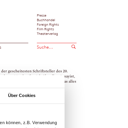
Presse
Buchhandel
Foreign Rights
Film Rights
Theaterverlag
s
 der gescheitesten Schriftsteller des 20.
nderts. Man hat ihn Schriftsteller, Essayist,
ker, Journalist genannt – mit Recht, das alles
, und in allem glänzte er.«
 Walter Leonhardt / Die Zeit, Hamburg
Über Cookies
wig Marcuse
llen können, z.B. Verwendung