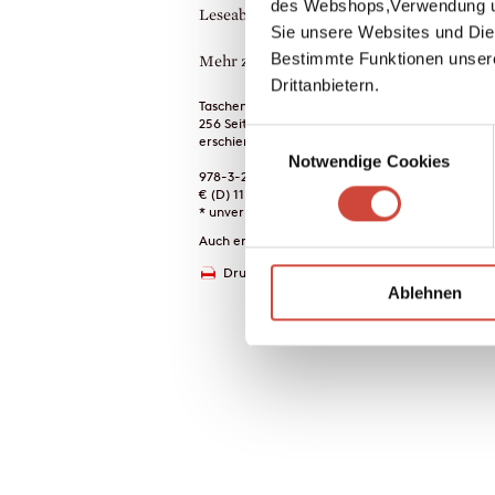
des Webshops,Verwendung un
Leseabenteuer.
Sie unsere Websites und Die
Bestimmte Funktionen unser
Mehr zum Inhalt
Drittanbietern.
Taschenbuch
256 Seiten
Einwilligungsauswahl
erschienen am 01. Januar 1972
Notwendige Cookies
978-3-257-20035-5
€ (D) 11.00 / sFr 15.00* / € (A) 11.40
* unverb. Preisempfehlung
Auch erhältlich als
Drucken
Ablehnen