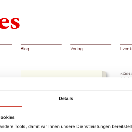
Blog
Verlag
Event
»Einer
Jahrhu
Polemi
war er
iche
Rudolf
Details
.
wig
→
Lud
eller
Cookies
die vor
ndere Tools, damit wir Ihnen unsere Dienstleistungen bereitste