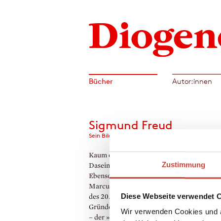
Bücher
Autor:innen
Sigmund Freud
Sein Bild vom Menschen
Kaum etwas hat den Blick auf das menschl
Zustimmung
Dasein so verändert wie die Psychoanalyse
Ebenso geist- wie kenntnisreich stellt Lud
Marcuse, einer der »gescheitesten Schriftst
Diese Webseite verwendet 
des 20. Jahrhunderts« (›Die Zeit‹), deren
Gründervater in dieser biographischen Stu
Wir verwenden Cookies und a
– der »Fall Sigmund Freud« als anregendes