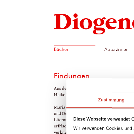
Bücher
Autor:innen
Findungen
Aus dem Amerikanischen von Stefanie Schä
Heike Reissig und Tobias Rothenbücher
Zustimmung
Maria Popova porträtiert brillante Denker
und Denker aus Wissenschaft, Kunst und
Diese Webseite verwendet 
Literatur. In poetischer Sprache und mit
erfrischend persönlichem Erkenntnishung
Wir verwenden Cookies und a
verknüpft Popova Lebensentwürfe und