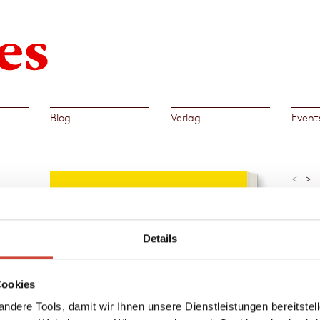
Blog
Verlag
Event
<
>
»Ein h
Sinne!
fer,
Bernd M
Details
innen
Al
Cookies
→
Mari
er
ndere Tools, damit wir Ihnen unsere Dienstleistungen bereitste