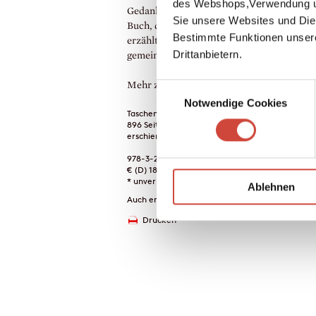
des Webshops,Verwendung un
Gedanken der letzten vierhundert Jahre. E
Sie unsere Websites und Die
Buch, das Grenzen sprengt, Geschichte neu
Bestimmte Funktionen unser
erzählt und dazu anregt, Gesellschaft ande
Drittanbietern.
gemeinsam zu denken.
Mehr zum Inhalt
Einwilligungsauswahl
Notwendige Cookies
Taschenbuch
896 Seiten
erschienen am 23. März 2022
978-3-257-24640-7
€ (D) 18.00 / sFr 24.00* / € (A) 18.50
* unverb. Preisempfehlung
Ablehnen
Auch erhältlich als
Drucken