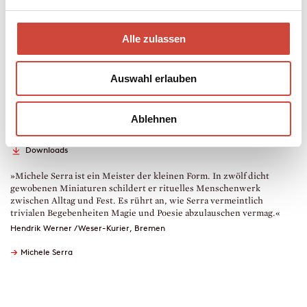
Mehr zum Inhalt
Hardcover Leinen
Alle zulassen
208 Seiten
erschienen am 23. März 2016
Auswahl erlauben
978-3-257-06964-8
€ (D) 20.00 / sFr 27.00* / € (A) 20.60
* unverb. Preisempfehlung
Ablehnen
Auch erhältlich als
Leseprobe
Drucken
Downloads
»Michele Serra ist ein Meister der kleinen Form. In zwölf dicht
gewobenen Miniaturen schildert er rituelles Menschenwerk
zwischen Alltag und Fest. Es rührt an, wie Serra vermeintlich
trivialen Begebenheiten Magie und Poesie abzulauschen vermag.«
Hendrik Werner / Weser-Kurier, Bremen
→
Michele Serra