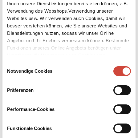
Ihnen unsere Dienstleistungen bereitstellen können, z.B.
Verwendung des Webshops,Verwendung unserer
Websites usw. Wir verwenden auch Cookies, damit wir
besser verstehen können, wie Sie unsere Websites und
Dienstleistungen nutzen, sodass wir unser Online
Angebot und Ihr Erlebnis verbessern können. Bestimmte
↘
Download Bilddatei
Funktionen unseres Online Angebots benötigen unter
Umständen die Verwendung von Cookies von
Kleine Feste
Drittanbietern.
Geschichten und Beobachtungen
Einwilligungsauswahl
Notwendige Cookies
Aus dem Italienischen von Julika Brandestini
Michele Serra beobachtet seine Nachbarn in den Hügeln um
Präferenzen
Bologna: zum Beispiel einen Mann, der einen atheistischen Ritus an
einem Fluss zelebriert. Oder ein zittriges altes Ehepaar bei seiner
Performance-Cookies
täglichen ›happy hour‹. Kleine Feste, die authentischer sind als
große Zeremonien – und Magie in den Alltag bringen. Wie schon
im Bestseller ›Die Liegenden‹ erweist sich Michele Serra als
Funktionale Cookies
feinsinniger Betrachter der Gegenwart.