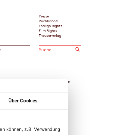
Presse
Buchhandel
Foreign Rights
Film Rights
Theaterverlag
s
Zeit der Zikaden‹ ist eine inspirierende
»Eine wunderbare Ferienlekt
chte.«
Peter Mohr / Landshuter Zeitun
ng Meyer / WDR 5
Über Cookies
le Zitate zeigen
tz Heger
llen können, z.B. Verwendung