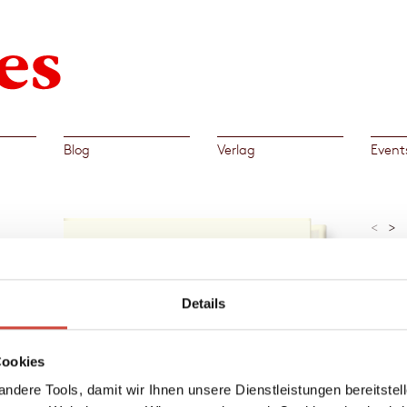
Blog
Verlag
Event
<
>
»›Die 
Geschi
t Ruhe
Wolfga
 einem
Details
nte
ucht
rdenen
Al
Cookies
s
→
Mori
 dafür
ndere Tools, damit wir Ihnen unsere Dienstleistungen bereitste
 nicht