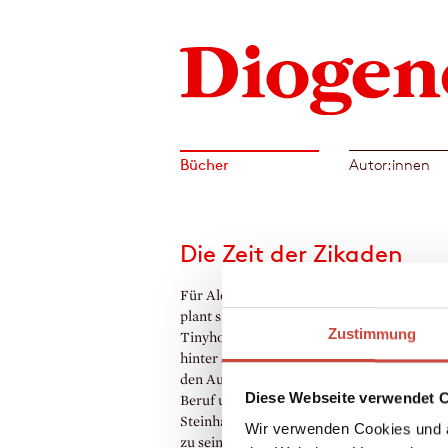
Bücher
Autor:innen
Die Zeit der Zikaden
Für Alex beginnt der Ruhestand. Doch stat
plant sie den Aufbruch ins Ungewisse: Mit
Zustimmung
Tinyhouse auf Rädern will sie alles Gewoh
hinter sich lassen. Johann, Mitte fünfzig, s
den Ausbruch aus einem fragwürdig gewo
Diese Webseite verwendet 
Beruf und einer erkalteten Ehe. Ein ererbte
Steinhaus in Ligurien scheint ein guter Ort
Wir verwenden Cookies und a
zu sein. Alex folgt Johanns Einladung: Zwei