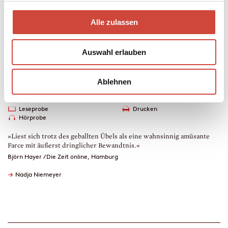
Mehr zum Inhalt
Alle zulassen
eBook
176 Seiten (Printausgabe)
erschienen am 25. Mai 2022
Auswahl erlauben
978-3-257-61298-1
€ (D) 14.99 / sFr 19.00* / € (A) 14.99
* unverb. Preisempfehlung
Ablehnen
Auch erhältlich als
Leseprobe
Drucken
Hörprobe
»Liest sich trotz des geballten Übels als eine wahnsinnig amüsante
Farce mit äußerst dringlicher Bewandtnis.«
Björn Hayer / Die Zeit online, Hamburg
→
Nadja Niemeyer