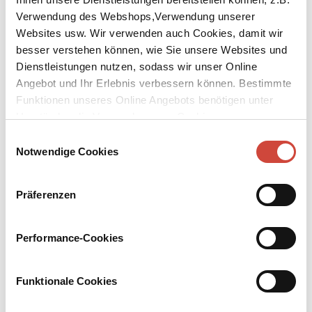
Verwendung des Webshops,Verwendung unserer
Websites usw. Wir verwenden auch Cookies, damit wir
besser verstehen können, wie Sie unsere Websites und
Dienstleistungen nutzen, sodass wir unser Online
Angebot und Ihr Erlebnis verbessern können. Bestimmte
↘
Download Bilddatei
Funktionen unseres Online Angebots benötigen unter
Umständen die Verwendung von Cookies von
Kaufen
Drittanbietern.
Einwilligungsauswahl
Gegenangriff
Notwendige Cookies
Ein Pamphlet
Präferenzen
Je globalisierter die Welt, desto verletzlicher die Menschheit. Zwar
weiß das der Homo sapiens, und doch macht er weiter wie eh und
je. Er isst zu viel Fleisch, verwendet Pestizide, fährt täglich Auto.
Performance-Cookies
Doch eines Tages blasen süße Kätzchen, gutmütige Rinder und
scheue Eichhörnchen zum Gegenangriff. Die Ereignisse
überschlagen sich – und am Ende ist einfach Schluss. Schluss mit
Funktionale Cookies
lustig, Schluss mit dem alltäglichen Wahnsinn, Schluss mit dem
Menschen.