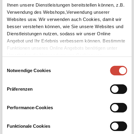
Ihnen unsere Dienstleistungen bereitstellen können, z.B.
Verwendung des Webshops,Verwendung unserer
Websites usw. Wir verwenden auch Cookies, damit wir
besser verstehen können, wie Sie unsere Websites und
Dienstleistungen nutzen, sodass wir unser Online
↘
Download Bilddatei
Angebot und Ihr Erlebnis verbessern können. Bestimmte
Funktionen unseres Online Angebots benötigen unter
Kaufen
Umständen die Verwendung von Cookies von
Drittanbietern.
Einwilligungsauswahl
Der Zauberberg, die ganze
Notwendige Cookies
Geschichte
Mit Abbildungen
Präferenzen
Ein liebeskranker Erzähler reist mit seiner Tochter in das
verschneite Davos. Aus dem »Familienurlaub« wird eine
Performance-Cookies
vergnügliche Reflexion über die Auswirkungen der Moderne, des
Skifahrens und der Tuberkulosepandemie. Auch spürt er der
Geschichte nach, wie aus dem bettelarmen Bergdorf das Symbol
Funktionale Cookies
des globalen Reichtums wurde. Und wie in Thomas Manns