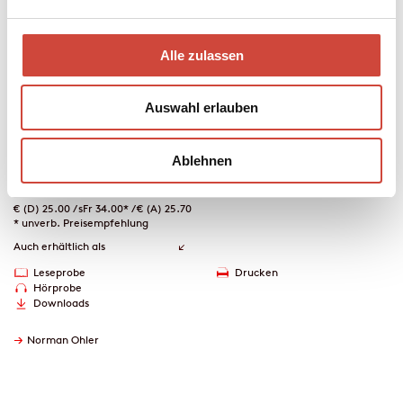
›Zauberberg‹ stellen sich auch ihm inmitten der Schneemassen die
wirklich schwierigen Fragen: Wie müssen sich unsere
Lebensweisen ändern? Welche Welt vererben wir unseren
Alle zulassen
Kindern?
Mehr zum Inhalt
Auswahl erlauben
Hardcover Leinen
272 Seiten
Ablehnen
erschienen am 25. September 2024
978-3-257-07318-8
€ (D) 25.00 / sFr 34.00* / € (A) 25.70
* unverb. Preisempfehlung
Auch erhältlich als
Leseprobe
Drucken
Hörprobe
Downloads
→
Norman Ohler