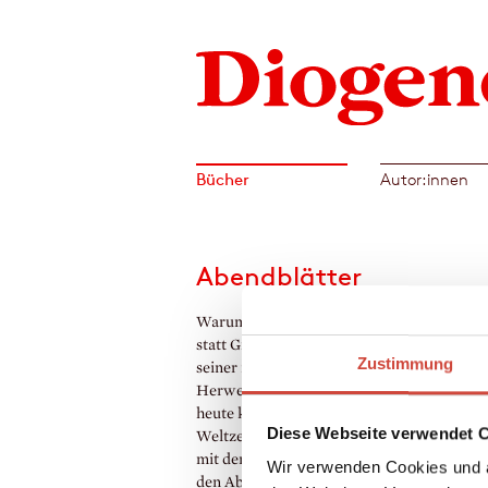
Bücher
Autor:innen
Abendblätter
Warum gibt es heute nur noch Silber-Metal
statt Grau? Wann knickt das Wort Dichter 
Zustimmung
seiner ironischen Last zusammen? Warum
Herwegh, einst der größte Dichter aller Ze
heute kaum mehr gelesen? Wo liegt die
Diese Webseite verwendet 
Weltzentrale des Verbrechens? Und was ha
mit dem »Machtblock der Vernunft« auf si
Wir verwenden Cookies und a
den Abendblättern steht Komisches neben