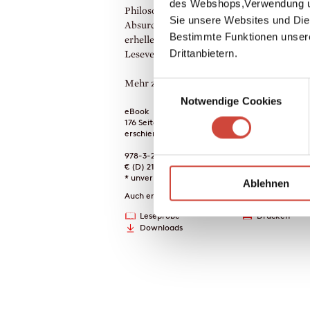
des Webshops,Verwendung un
Philosophischem, Gelehrtes neben Albern
Sie unsere Websites und Die
Absurdes neben Hintergründigem. Ein
Bestimmte Funktionen unser
erhellendes, immer überraschendes
Drittanbietern.
Lesevergnügen.
Mehr zum Inhalt
Einwilligungsauswahl
Notwendige Cookies
eBook
176 Seiten (Printausgabe)
erschienen am 26. Juni 2024
978-3-257-61467-1
€ (D) 21.99 / sFr 28.00* / € (A) 21.99
* unverb. Preisempfehlung
Ablehnen
Auch erhältlich als
Leseprobe
Drucken
Downloads