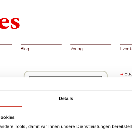
Blog
Verlag
Event
→
Otto
lic
unter
Details
 wird
iten,
Cookies
t es
ch? In
ndere Tools, damit wir Ihnen unsere Dienstleistungen bereitste