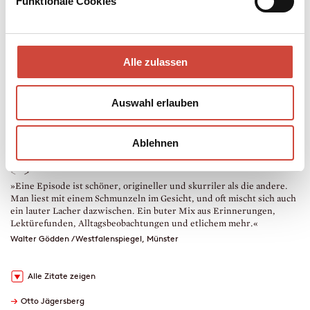
Funktionale Cookies
Mehr zum Inhalt
eBook
240 Seiten (Printausgabe)
erschienen am 26. Oktober 2016
Alle zulassen
978-3-257-60753-6
€ (D) 16.99 / sFr 22.00* / € (A) 16.99
* unverb. Preisempfehlung
Auswahl erlauben
Auch erhältlich als
Leseprobe
Drucken
Ablehnen
Downloads
<
>
»Eine Episode ist schöner, origineller und skurriler als die andere.
»
Man liest mit einem Schmunzeln im Gesicht, und oft mischt sich auch
m
ein lauter Lacher dazwischen. Ein buter Mix aus Erinnerungen,
l
Lektürefunden, Alltagsbeobachtungen und etlichem mehr.«
g
E
Walter Gödden / Westfalenspiegel, Münster
U
Alle Zitate zeigen
→
Otto Jägersberg