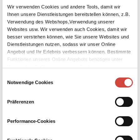
Wir verwenden Cookies und andere Tools, damit wir
Ihnen unsere Dienstleistungen bereitstellen können, z.B.
Verwendung des Webshops,Verwendung unserer
Websites usw. Wir verwenden auch Cookies, damit wir
besser verstehen können, wie Sie unsere Websites und
↘
Download Bilddatei
Dienstleistungen nutzen, sodass wir unser Online
Angebot und Ihr Erlebnis verbessern können. Bestimmte
Kaufen
Funktionen unseres Online Angebots benötigen unter
Umständen die Verwendung von Cookies von
Die Frau des Croupiers
Drittanbietern.
Prosa
Einwilligungsauswahl
Notwendige Cookies
Kalendergeschichten, Erinnerungsskizzen aus deutscher
Vergangenheit, Begebenheiten aus dem Leben von Dichtern,
Denkern und Verbrechern, Erzählungen, Kürzest-Essays,
Präferenzen
Anekdoten, Beobachtungen – Otto Jägersbergs vielgestaltige Prosa
ist zugleich hinreißend einfach und lustvoll komplex. Und von
einer Präzision, die sowohl poetisch als auch rasend komisch sein
Performance-Cookies
kann.