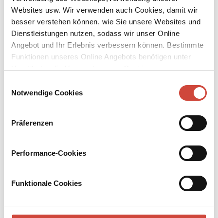
Websites usw. Wir verwenden auch Cookies, damit wir
besser verstehen können, wie Sie unsere Websites und
Dienstleistungen nutzen, sodass wir unser Online
Angebot und Ihr Erlebnis verbessern können. Bestimmte
↘
Download Bilddatei
Funktionen unseres Online Angebots benötigen unter
Kaufen
Umständen die Verwendung von Cookies von
Drittanbietern.
Einwilligungsauswahl
Der Bär auf dem Motorrad
Notwendige Cookies
Der dicke braune Zirkusbär kann auf einem Motorrad dreizehnmal
ohne anzuhalten um die Manege fahren. Das findet er toll. Doch
Präferenzen
eines Tages fährt er schwuppdiwupp und schnurstracks aus dem
Zirkuszelt heraus und in die Stadt.
Performance-Cookies
Mehr zum Inhalt
Kinderbücher
Funktionale Cookies
Hardcover Gebunden
20,2 × 27,5 × 0,7 cm
28 Seiten
erschienen am 24. März 2021