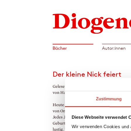
Bücher
Autor:innen
Der kleine Nick feiert
Gelesen von Rufus Beck. Aus dem Französ
von Hans Georg Lenzen
Zustimmung
Heute ist ein besonderer Tag – der Geburts
von Oma. Das ist die Mama von Nicks Mam
Diese Webseite verwendet 
Jedes Jahr trifft sich die Familie zur
Geburtstagsfeier in einem Restaurant, und d
Wir verwenden Cookies und a
lustig. Vor allem für den kleinen Nick. De