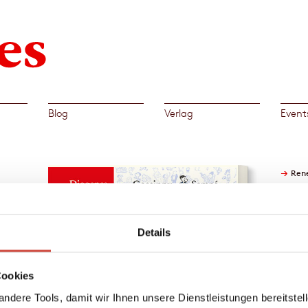
Blog
Verlag
Event
→
Ren
ischen
Details
tag
a.
Cookies
as ist
ndere Tools, damit wir Ihnen unsere Dienstleistungen bereitste
nn dann