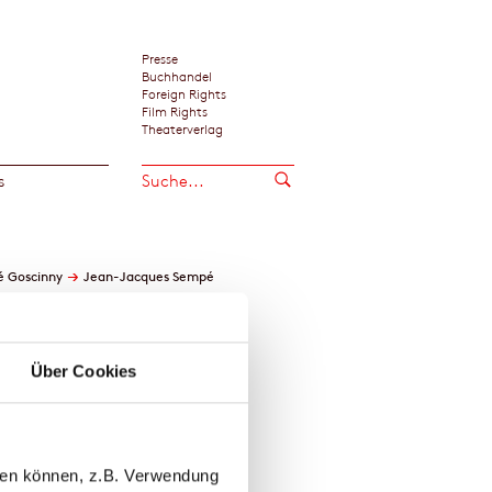
Presse
Buchhandel
Foreign Rights
Film Rights
Theaterverlag
s
→
é Goscinny
Jean-Jacques Sempé
Über Cookies
llen können, z.B. Verwendung