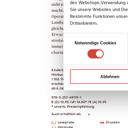
des Webshops,Verwendung un
sieht er Onkel Eugen wieder, der so gute W
Sie unsere Websites und Die
macht; Tante Amalia, die immer von ihren
Bestimmte Funktionen unser
Operationen erzählt; und die Cousins Rolf
Lambert, die sich so ähnlich sind, weil sie 
Drittanbietern.
gleichen Tag geboren sind. Auch wenn die
Erwachsenen, warum weiß keiner, auf ein
Einwilligungsauswahl
streiten beginnen – für den kleinen Nick gib
Notwendige Cookies
immer einen Grund zu feiern! Neun neue
charmante Geschichten vom kleinen Nick.
Kinderbücher
Hörbuch-Download
Ablehnen
1 Std. 19 Min.
erschienen am 01. Dezember 2014
ab 6 Jahren
978-3-257-69119-1
€ (D) 10.95 / sFr 14.00* / € (A) 10.95
* unverb. Preisempfehlung
Auch erhältlich als
Leseprobe
Drucken
Hörprobe