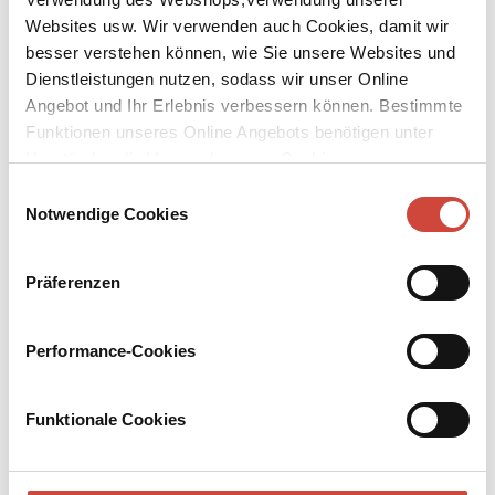
Websites usw. Wir verwenden auch Cookies, damit wir
besser verstehen können, wie Sie unsere Websites und
Dienstleistungen nutzen, sodass wir unser Online
Angebot und Ihr Erlebnis verbessern können. Bestimmte
Funktionen unseres Online Angebots benötigen unter
↘
Download Bilddatei
Umständen die Verwendung von Cookies von
Kaufen
Drittanbietern.
Einwilligungsauswahl
Notwendige Cookies
Der kleine Nick macht Ferien
Sämtliche Feriengeschichten in einem Band
Präferenzen
Aus dem Französischen von Hans Georg Lenzen. Mit einer
Vorbemerkung des Übersetzers und vielen Illustrationen von Jean-
Jacques Sempé
Performance-Cookies
Endlich Ferien für den kleinen Nick und seine Freunde. Endlich
Zeit – Zeit für all die Streiche und Unternehmungen, die während
Funktionale Cookies
der Schulzeit auf der Strecke bleiben müssen und die Eltern an den
Rand des Nervenzusammenbruchs treiben!