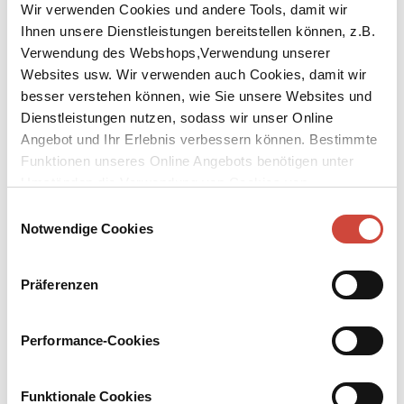
Wir verwenden Cookies und andere Tools, damit wir
Ihnen unsere Dienstleistungen bereitstellen können, z.B.
Verwendung des Webshops,Verwendung unserer
Websites usw. Wir verwenden auch Cookies, damit wir
besser verstehen können, wie Sie unsere Websites und
Dienstleistungen nutzen, sodass wir unser Online
↘
Download Bilddatei
Angebot und Ihr Erlebnis verbessern können. Bestimmte
Kaufen
Funktionen unseres Online Angebots benötigen unter
Umständen die Verwendung von Cookies von
Der kleine Nick und die Ferien
Drittanbietern.
Einwilligungsauswahl
Siebzehn prima Geschichten vom kleinen Nick und seinen Freunden
Notwendige Cookies
Aus dem Französischen von Hans Georg Lenzen. Mit vielen
Zeichnungen von Jean-Jacques Sempé
Präferenzen
Natürlich freut sich jedes Kind auf die Ferien. Endlich keine Schule
und eine Menge Zeit für Streiche, die die Ferien erst richtig schön
Performance-Cookies
machen, aber leider die Eltern an den Rand des
Nervenzusammenbruchs bringen. Doch diesmal kommt es für den
kleinen Nick anders: denn Nick soll ohne die Eltern in ein
Funktionale Cookies