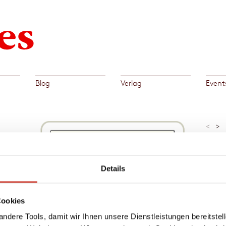
Blog
Verlag
Event
<
>
»Wie m
Unbele
m. Mit
beweis
Aufgan
Details
Bettina
lten
von
Al
Cookies
auern
→
Ste
che
ndere Tools, damit wir Ihnen unsere Dienstleistungen bereitste
nd