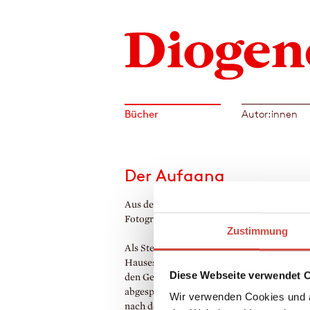
Bücher
Autor:innen
Der Aufgang
Aus dem Niederländischen von Ira Wilhel
Fotografien
Zustimmung
Als Stefan Hertmans sich zum Kauf eines a
Hauses in Gent entschließt, ahnt er nichts 
Diese Webseite verwendet 
den Geschichten, die sich hinter dessen M
abgespielt haben. Er macht sich auf die Su
Wir verwenden Cookies und a
nach den Spuren der früheren Bewohner u