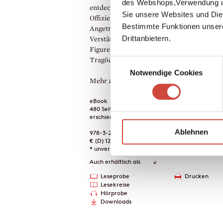
des Webshops,Verwendung un
entdeckt die fesselnde Geschichte eines SS
Sie unsere Websites und Die
Offiziers und dessen pazifistischer Frau.
Bestimmte Funktionen unser
Angetrieben von einem tiefen Bedürfnis na
Drittanbietern.
Verständnis, tastet sich Hertmans an diese
Figuren heran und beleuchtet damit zuglei
Tragödie eines ganzen Landes.
Einwilligungsauswahl
Notwendige Cookies
Mehr zum Inhalt
eBook
480 Seiten (Printausgabe)
erschienen am 27. April 2022
Ablehnen
978-3-257-61268-4
€ (D) 12.99 / sFr 17.00* / € (A) 12.99
* unverb. Preisempfehlung
Auch erhältlich als
Leseprobe
Drucken
Lesekreise
Hörprobe
Downloads