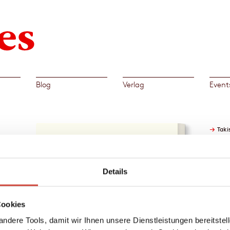
Blog
Verlag
Event
→
Taki
Details
ager in
e
Cookies
hnen
nimmt
ndere Tools, damit wir Ihnen unsere Dienstleistungen bereitste
hört