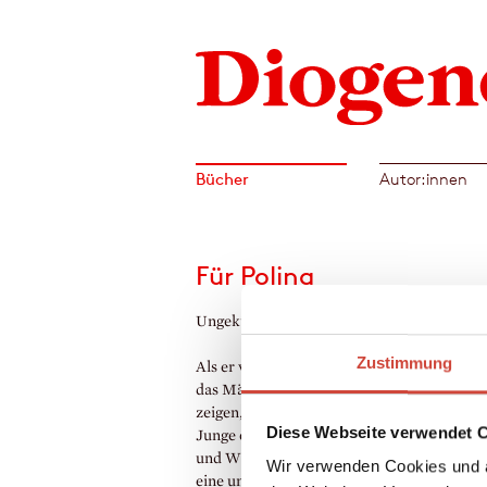
Bücher
Autor:innen
Für Polina
Ungekürzt gelesen von Robert Stadlober
Zustimmung
Als er vierzehn ist, verliebt sich Hannes Pr
das Mädchen Polina. Um ihr seine Liebe zu
zeigen, komponiert der wundersam begabt
Diese Webseite verwendet 
Junge eine Melodie, die Polinas ganzes Se
und Wünschen umfasst. Doch sein Leben 
Wir verwenden Cookies und a
eine unvorhergesehene Wendung, Hannes 