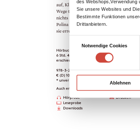
des Webshops,Verwendung un
auf, Klavier zu spielen und seine und Polina
Sie unsere Websites und Die
Wege trennen sich. Nach Jahren, in denen 
Bestimmte Funktionen unser
nichts als Leere fühlt, erkennt Hannes: Er
Drittanbietern.
Polina wiederfinden. Und das Einzige, wom
sie erreichen kann, ist ihre Melodie.
Einwilligungsauswahl
Notwendige Cookies
Hörbuch-Download
6 Std. 45 Min.
erschienen am 26. Februar 2025
978-3-257-69613-4
€ (D) 10.95 / sFr 14.00* / € (A) 10.95
* unverb. Preisempfehlung
Ablehnen
Auch erhältlich als
Hörprobe
Drucken
Leseprobe
Downloads