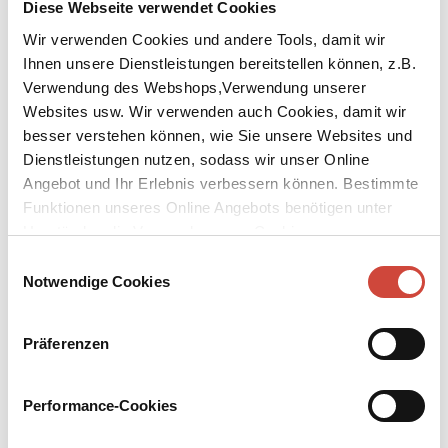
Diese Webseite verwendet Cookies
Wir verwenden Cookies und andere Tools, damit wir
Ihnen unsere Dienstleistungen bereitstellen können, z.B.
Verwendung des Webshops,Verwendung unserer
Websites usw. Wir verwenden auch Cookies, damit wir
↘
besser verstehen können, wie Sie unsere Websites und
Download Bilddatei
Dienstleistungen nutzen, sodass wir unser Online
Kaufen
Angebot und Ihr Erlebnis verbessern können. Bestimmte
Funktionen unseres Online Angebots benötigen unter
Die Hölle ist das Paradies des Teufels
Umständen die Verwendung von Cookies von
Gedanken und Notizen
Drittanbietern.
Einwilligungsauswahl
Notwendige Cookies
Mit einem Vorwort von Elke Heidenreich und vielen Illustrationen
von Tomi Ungerer
Präferenzen
Neben Ideen, Skizzen und Zeichnungen offenbaren Tomi Ungerers
Notizbücher seine Vorliebe für Aphorismen, Wortspielereien und
kleine Geschichten. Aus diesem Fundus ist ein Buch entstanden,
Performance-Cookies
das Tomi Ungerer von einer ungewohnten Seite zeigt, die aber
vielleicht gar nicht so ungewöhnlich ist: »Ich bin ein Aufzeichner.