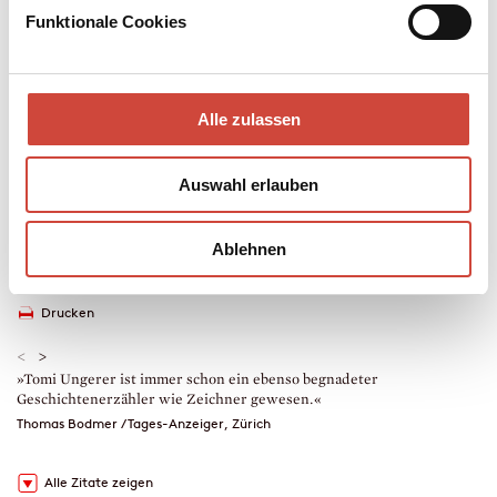
Ich zeichne, was ich aufschreibe, und ich schreibe auf, was ich
Funktionale Cookies
zeichne, um einen Gedanken klar, kurz und bündig auszudrücken«,
so Tomi Ungerer.
Mehr zum Inhalt
Alle zulassen
Taschenbuch
160 Seiten
erschienen am 18. Dezember 2012
Auswahl erlauben
978-3-257-24211-9
€ (D) 11.00 / sFr 15.00* / € (A) 11.40
Ablehnen
* unverb. Preisempfehlung
Auch erhältlich als
Drucken
<
>
»Tomi Ungerer ist immer schon ein ebenso begnadeter
»
Geschichtenerzähler wie Zeichner gewesen.«
g
T
Thomas Bodmer / Tages-Anzeiger, Zürich
S
Alle Zitate zeigen