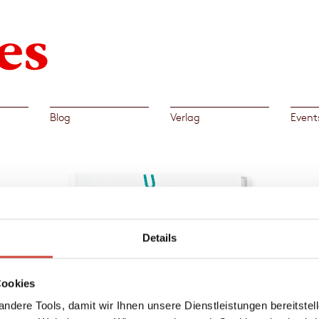
Blog
Verlag
Event
t
Details
ßen
 uns
Cookies
mmer
ht-
ndere Tools, damit wir Ihnen unsere Dienstleistungen bereitste
len.