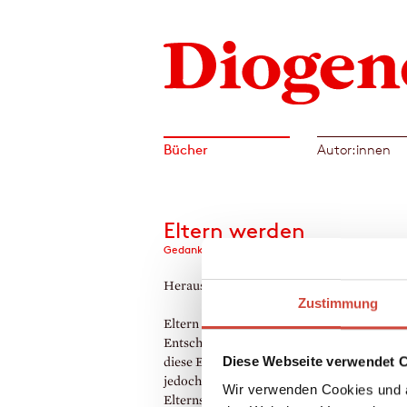
Bücher
Autor:innen
Eltern werden
Gedanken über die verrückteste Sache der Wel
Herausgegeben von Kati Hertzsch
Zustimmung
Eltern sein oder nicht: Das ist eine der gro
Entscheidungen im Leben. Manchmal wird
Diese Webseite verwendet 
diese Entscheidung auch abgenommen. I
jedoch bedeutet Elternschaft und auch Nic
Wir verwenden Cookies und a
Elternschaft ein großes Spektrum an Gefüh