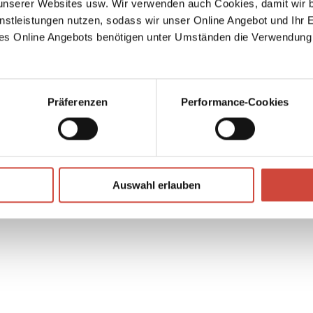
serer Websites usw. Wir verwenden auch Cookies, damit wir b
 keine
nstleistungen nutzen, sodass wir unser Online Angebot und Ihr 
doch
es Online Angebots benötigen unter Umständen die Verwendung
ost
r
von
ch
Präferenzen
Performance-Cookies
acetten
.
↘
Download Bilddatei
Kaufen
Auswahl erlauben