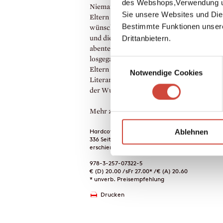
des Webshops,Verwendung un
Niemand weiß, wie es geht, Eltern zu sein,
Sie unsere Websites und Die
Eltern zu werden oder Elternwaisen, und 
Bestimmte Funktionen unser
wünscht und braucht man den Rat, den Tr
Drittanbietern.
und die Gedanken derer, die auf dieser
abenteuerlichen Reise schon ein wenig ehe
losgegangen sind. In 21 Originalbeiträgen 
Einwilligungsauswahl
Eltern und Nicht-Eltern sammelt dieses Bu
Notwendige Cookies
Literarisches und Essayistisches zu allen F
der Wunder und Wunden von Elternschaft
Mehr zum Inhalt
Hardcover Gebunden
Ablehnen
336 Seiten
erschienen am 22. Januar 2025
978-3-257-07322-5
€ (D) 20.00 / sFr 27.00* / € (A) 20.60
* unverb. Preisempfehlung
Drucken