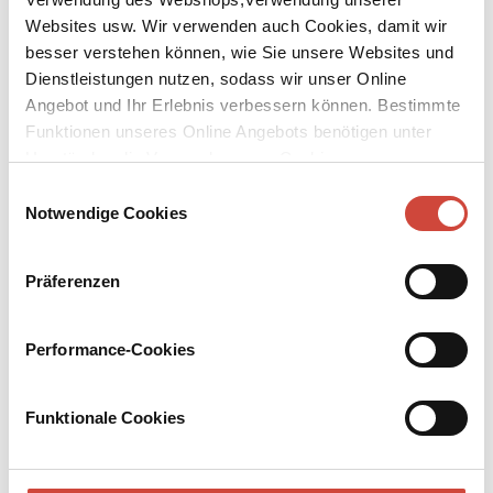
Websites usw. Wir verwenden auch Cookies, damit wir
besser verstehen können, wie Sie unsere Websites und
Dienstleistungen nutzen, sodass wir unser Online
Angebot und Ihr Erlebnis verbessern können. Bestimmte
Funktionen unseres Online Angebots benötigen unter
↘
Download Bilddatei
Umständen die Verwendung von Cookies von
Drittanbietern.
Einwilligungsauswahl
Kaufen
Notwendige Cookies
Schokolade
Geschichten über zartbittere Versuchungen
Präferenzen
Ausgewählt von Anna von Planta. Mit einem Vorwort von Alex
Capus sowie Exklusivgeschichten von Thomas Meyer und Martin
Performance-Cookies
Walker
Unwiderstehlich wie Schokolade sind diese Geschichten. Allein
Funktionale Cookies
schon das Wort zergeht zartschmelzend auf der Zunge. Die
meisten Heldinnen und Helden dieser Geschichten versetzt die
Schokolade in den siebten Himmel, einige aber lassen sich von den