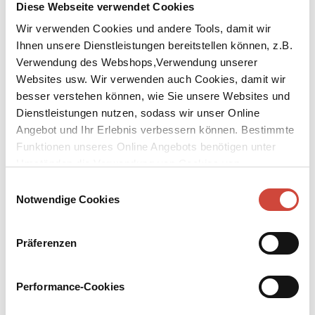
Diese Webseite verwendet Cookies
Wir verwenden Cookies und andere Tools, damit wir
Ihnen unsere Dienstleistungen bereitstellen können, z.B.
Verwendung des Webshops,Verwendung unserer
Websites usw. Wir verwenden auch Cookies, damit wir
besser verstehen können, wie Sie unsere Websites und
Dienstleistungen nutzen, sodass wir unser Online
Angebot und Ihr Erlebnis verbessern können. Bestimmte
Funktionen unseres Online Angebots benötigen unter
Umständen die Verwendung von Cookies von
Hansjörg Schneider
Hansjörg Schneider
Drittanbietern.
Child of the Aare
Dear Leo
Einwilligungsauswahl
Contemporary Literature / 352 pages
Contemporary Literature / 304 pages
Notwendige Cookies
2018
2016
Präferenzen
Performance-Cookies