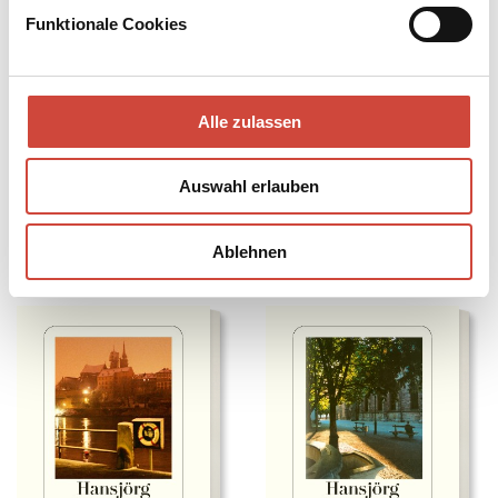
Funktionale Cookies
Alle zulassen
Auswahl erlauben
Hansjörg Schneider
Hansjörg Schneider
Hunkeler's Secret
Hunkeler and the ›Golden Hand‹
Crime Fiction / 208 pages
Crime Fiction / 240 pages
Ablehnen
2015
2013