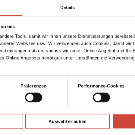
s
Details
on a
is
Cookies
ndere Tools, damit wir Ihnen unsere Dienstleistungen bereitste
ional
serer Websites usw. Wir verwenden auch Cookies, damit wir b
nstleistungen nutzen, sodass wir unser Online Angebot und Ihr 
ernal
Jörg F
es Online Angebots benötigen unter Umständen die Verwendung
Foto: Fauser Archiv
2023
Präferenzen
Performance-Cookies
t‹
r
Auswahl erlauben