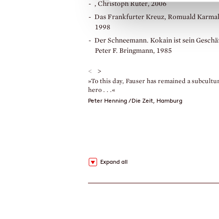
, Christoph Rüter, 2006
Das Frankfurter Kreuz, Romuald Karma
1998
Der Schneemann. Kokain ist sein Geschäf
Peter F. Bringmann, 1985
<
>
»To this day, Fauser has remained a subcultu
hero . . .«
Peter Henning / Die Zeit, Hamburg
Expand all