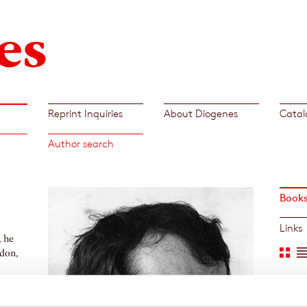
Reprint Inquiries
About Diogenes
Catal
Author search
Book
Links
, he
ndon,
hings.
,