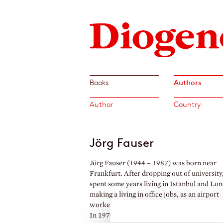
Authors
Books
Author
Country
Jörg Fauser
Jörg Fauser (1944 – 1987) was born near
Frankfurt. After dropping out of university
spent some years living in Istanbul and Lo
making a living in office jobs, as an airport
worker and night watchman, among other t
In 1974, he switched to writing. His novels