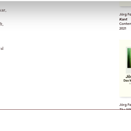
kar,
Jörg F
Kant
t,
2021
ral
»Hard-hitting on the attack, with tender fervour in
»Whatever he w
adoration, always operating along the ravages of
Der Spiegel, H
time.«
Neue Zürcher Zeitung
Jörg F
The Wh
2021