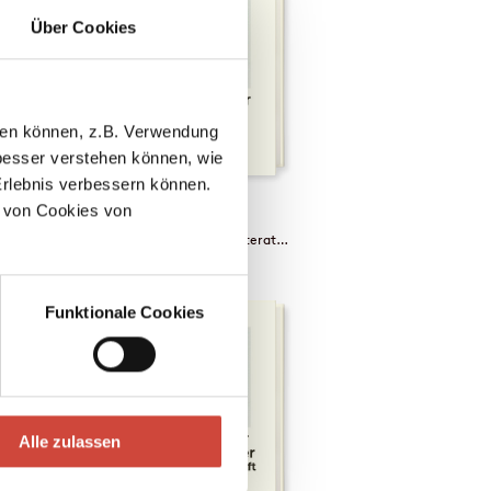
Über Cookies
llen können, z.B. Verwendung
esser verstehen können, wie
Erlebnis verbessern können.
auser
Jörg Fauser
 von Cookies von
You Just Cling On to What You’ve Got
The Tour
Letters and Conversations / 464 pages
Contemporary Literature / 288 pages
2022
Funktionale Cookies
Alle zulassen