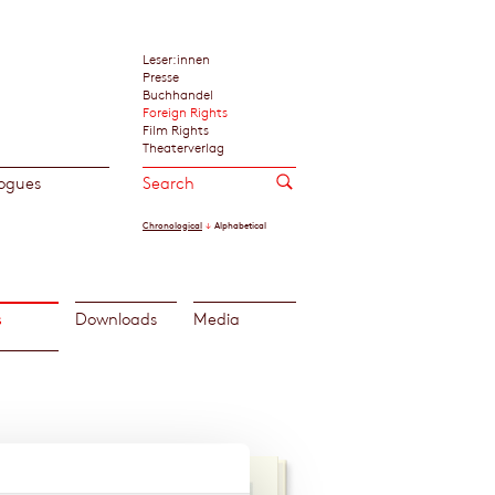
Leser:innen
Presse
Buchhandel
Foreign Rights
Film Rights
Theaterverlag
ogues
Chronological
Alphabetical
s
Downloads
Media