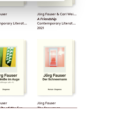
auser
Jörg Fauser
&
Carl Weissner
A Friendship
Contemporary Literature / 128 pages
Contemporary Literature / 368 pages
2021
rote left its mark.«
»When has an author, before or after,
such a euphoric and existential positi
amburg
writer?«
Volker Weidermann / Frankfurter Allge
auser
Jörg Fauser
ite of the Eye
The Snowman
Contemporary Literature / 464 pages
Contemporary Literature / 304 pages
2020
↑