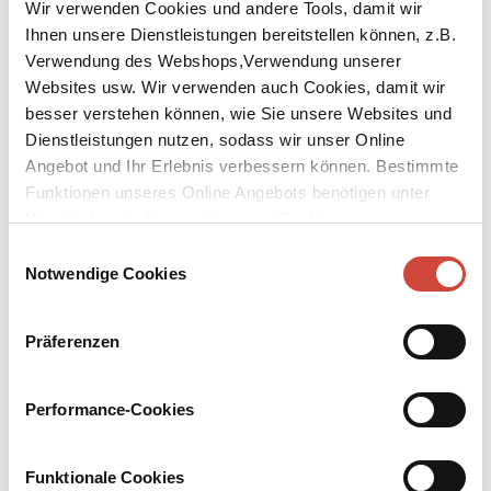
Wir verwenden Cookies und andere Tools, damit wir
Ihnen unsere Dienstleistungen bereitstellen können, z.B.
Verwendung des Webshops,Verwendung unserer
Websites usw. Wir verwenden auch Cookies, damit wir
Foto: Archiv Diogenes Verlag
besser verstehen können, wie Sie unsere Websites und
↘
Download Bilddatei
Dienstleistungen nutzen, sodass wir unser Online
Henri Alain-Fournier
Angebot und Ihr Erlebnis verbessern können. Bestimmte
Funktionen unseres Online Angebots benötigen unter
Henri-Alain Fournier (eigtl. Henri-Alban Fournier), geboren 1886
Umständen die Verwendung von Cookies von
in La Chapelle d'Angillon bei Bourges, fiel am 22.9.1914 im Ersten
Drittanbietern.
Einwilligungsauswahl
Weltkrieg in einem Wald bei Saint-Rémy. Mit seinem 1913
Notwendige Cookies
erschienenen Roman ›Der große Meaulnes‹, in dem er meisterhaft
Traum und Wirklichkeit verflicht, eröffnete er den Weg in die
moderne Erzählkunst und ging in die Weltliteratur ein.
Präferenzen
Bücher
Performance-Cookies
Funktionale Cookies