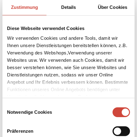
Zustimmung
Details
Über Cookies
Foto: Archiv Diogenes Verlag
Diese Webseite verwendet Cookies
↘
Download Bilddatei
Wir verwenden Cookies und andere Tools, damit wir
Lewis Carroll
Ihnen unsere Dienstleistungen bereitstellen können, z.B.
Verwendung des Webshops,Verwendung unserer
Lewis Carroll, eigentlich Charles Lutwidge Dodgson, kam 1832 in
Websites usw. Wir verwenden auch Cookies, damit wir
Cheshire, England, zur Welt. Nach seinem Studium in Oxford
besser verstehen können, wie Sie unsere Websites und
lehrte er am Christ College Mathematik und Logik. Er verbrachte
Dienstleistungen nutzen, sodass wir unser Online
dort ein äußerlich ereignisloses Leben als Junggeselle und
Angebot und Ihr Erlebnis verbessern können. Bestimmte
Sonderling. Nebst seinen Erfolgen als Kinderbuchautor machte
Funktionen unseres Online Angebots benötigen unter
sich Carroll auch als Fotograf einen Namen. Seine Geschichten,
Umständen die Verwendung von Cookies von
u.a. ›Alice im Wunderland‹, ›Alice hinter den Spiegeln‹ und ›Sylvie
Drittanbietern.
& Bruno‹, zählen heute weltweit zu den Kinderbuchklassikern.
Einwilligungsauswahl
Lewis Carrol starb 1898 in Guildford.
Notwendige Cookies
Verfilmungen
Präferenzen
Alice im Wunderland, Tim Burton, 2010