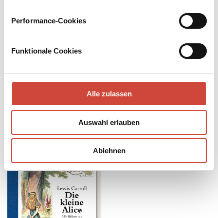
Alicja, Jerzy Gruza, 1982
Alisa v strane chudes, Yefrem Pruzhansky, 1981
Performance-Cookies
Alle Verfilmungen zeigen
Funktionale Cookies
Bücher
Downloads
Media
Alle zulassen
Auswahl erlauben
Ablehnen