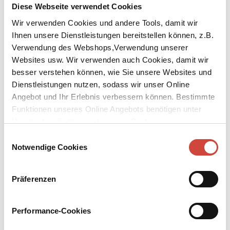
Diese Webseite verwendet Cookies
Wir verwenden Cookies und andere Tools, damit wir
Ihnen unsere Dienstleistungen bereitstellen können, z.B.
↘
Download Bilddatei
Verwendung des Webshops,Verwendung unserer
Barbara Hazen
Websites usw. Wir verwenden auch Cookies, damit wir
besser verstehen können, wie Sie unsere Websites und
Dienstleistungen nutzen, sodass wir unser Online
Barbara S. Hazen wurde 1930 in Dayton (Ohio) geboren. Nach
einem Studium an der Columbia University arbeitete sie bei der
Angebot und Ihr Erlebnis verbessern können. Bestimmte
Zeitschrift ›Ladies' Home Journal‹, u.a. in der Lyrik-Redaktion. Sie
Funktionen unseres Online Angebots benötigen unter
verließ die Zeitschrift, um als Lektorin für die ›Western Publishing
Umständen die Verwendung von Cookies von
Company‹ zu arbeiten und fing in dieser Zeit an, selbst
Drittanbietern.
Einwilligungsauswahl
Kinderbücher zu schreiben. Seit der Geburt ihres Sohnes 1960
Notwendige Cookies
arbeitet sie als freie Schriftstellerin. Bis heute hat sie über 80
Bücher veröffentlicht, vorwiegend für Kinder und Jugendliche, und
erhielt dafür diverse Auszeichnungen. Barbara Shook Hazen lebt
Präferenzen
heute abwechselnd in Manhattan (New York) und Otis
(Massachusetts).
Performance-Cookies
Bücher
Media