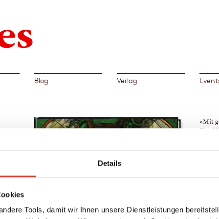
Blog
Verlag
Event
»Mit 
Tomi U
verseh
Monste
Margar
Details
Rundfu
g, der
→
Tom
Cookies
ndere Tools, damit wir Ihnen unsere Dienstleistungen bereitste