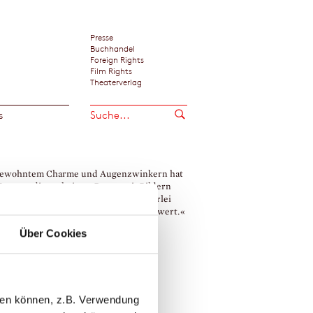
Presse
Buchhandel
Foreign Rights
Film Rights
Theaterverlag
s
gewohntem Charme und Augenzwinkern hat
ngerer dieses heitere Drama mit Bildern
en. Besonders gelungen sind ihm allerlei
r und die frechen Besen. Bestaunenswert.«
ete von Schwarzkopf / Norddeutscher
Über Cookies
nk, Hannover
→
i Ungerer
Barbara Hazen
llen können, z.B. Verwendung