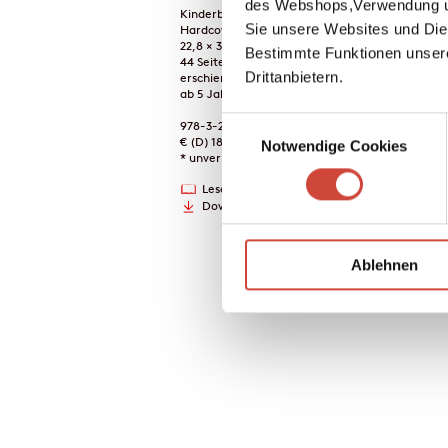
des Webshops,Verwendung un
Kinderbücher
Sie unsere Websites und Die
Hardcover Gebunden
22,8 × 30,2 cm
Bestimmte Funktionen unser
44 Seiten
Drittanbietern.
erschienen am 01. Januar 1971
ab 5 Jahren
Einwilligungsauswahl
978-3-257-00538-7
€ (D) 18.00 / sFr 24.00* / € (A) 18.50
Notwendige Cookies
* unverb. Preisempfehlung
Leseprobe
Drucken
Downloads
Ablehnen