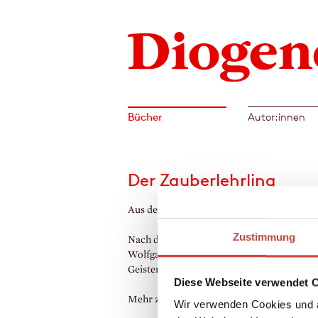
Bücher
Autor:innen
Der Zauberlehrling
Aus dem Amerikanischen von Hans Manz
Zustimmung
Nach dem berühmten Gedicht von Johann
Wolfgang Goethe über einen Zauberlehrlin
Geister ruft und sie nicht mehr los wird.
Diese Webseite verwendet 
Mehr zum Inhalt
Wir verwenden Cookies und a