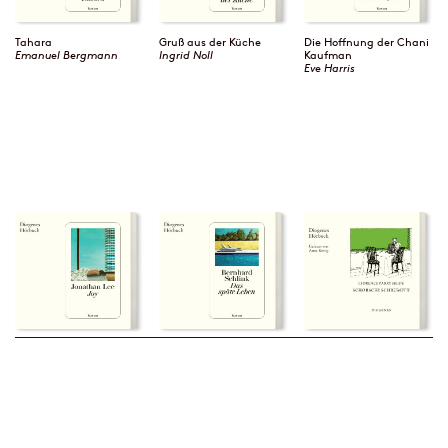
Tahara
Gruß aus der Küche
Die Hoffnung der Chani
Emanuel Bergmann
Ingrid Noll
Kaufman
Eve Harris
Joy
Das späte Leben
Schorschi schrumpft
Jonathan Lee
Bernhard Schlink
Edward Gorey
↑