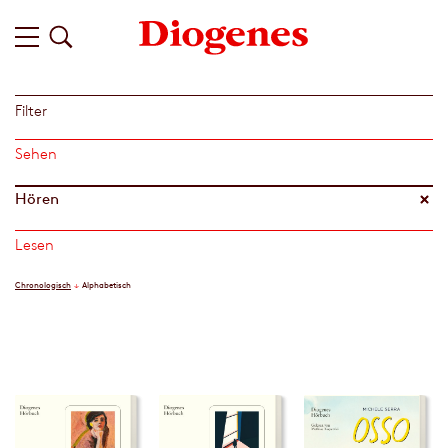
Filter
Sehen
Hören
Lesen
Chronologisch
Alphabetisch