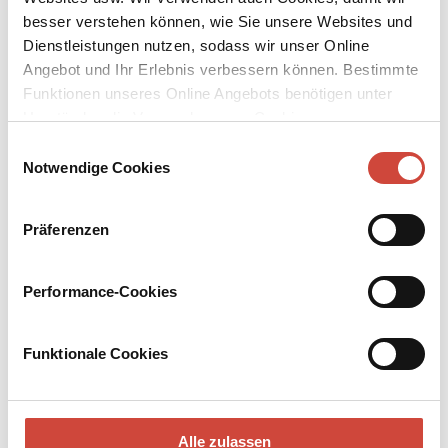
besser verstehen können, wie Sie unsere Websites und
Dienstleistungen nutzen, sodass wir unser Online
Angebot und Ihr Erlebnis verbessern können. Bestimmte
Funktionen unseres Online Angebots benötigen unter
Umständen die Verwendung von Cookies von
Gnadenfrist
Tirza
Feuerprobe
Drittanbietern.
Einwilligungsauswahl
Arnon Grünberg
Arnon Grünberg
Donna Leon
Notwendige Cookies
Präferenzen
Performance-Cookies
Funktionale Cookies
Alle zulassen
Die weiße Rose
Martha und die Ihren
Todesblues