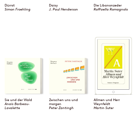
Dürrst
Daisy
Die Libanonzeder
Simon Froehling
J. Paul Henderson
Raffaella Romagnolo
Sie und der Wald
Zwischen uns und
Allmen und Herr
Anaïs Barbeau-
morgen
Weynfeldt
Lavalette
Peter Zantingh
Martin Suter