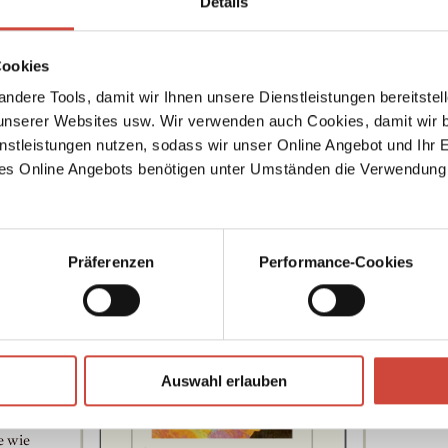
Details
Autor:innen Suche
Genre
Ausg
Cookies
ndere Tools, damit wir Ihnen unsere Dienstleistungen bereitste
serer Websites usw. Wir verwenden auch Cookies, damit wir b
nstleistungen nutzen, sodass wir unser Online Angebot und Ihr 
es Online Angebots benötigen unter Umständen die Verwendung
→
Sera
ind
nden
Präferenzen
Performance-Cookies
e
urden.
sein
genen
hers.
 Berg,
Auswahl erlauben
ssen
nung
e wie