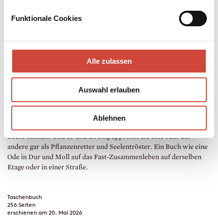
Kaufen
Funktionale Cookies
Auf gute Nachbarschaft
Geschichten über das Leben miteinander
Alle zulassen
Ausgewählt von Martha Schoknecht
Ob man in einem Mansardenzimmer oder einer einsamen Hütte im
Auswahl erlauben
Wald lebt – irgendwo sind sie: die Nachbarn. Manchmal sieht man
wochenlang nichts von ihnen, dann plötzlich fragen sie nach Mehl,
Milch oder Stärkerem. Mitunter findet man in ihnen neue Freunde,
Ablehnen
oder man lernt lediglich den schlechten Musikgeschmack fremder
Leute kennen. Und ab und an entpuppt sich die eine oder der
andere gar als Pflanzenretter und Seelentröster. Ein Buch wie eine
Ode in Dur und Moll auf das Fast-Zusammenleben auf derselben
Etage oder in einer Straße.
Taschenbuch
256 Seiten
erschienen am 20. Mai 2026