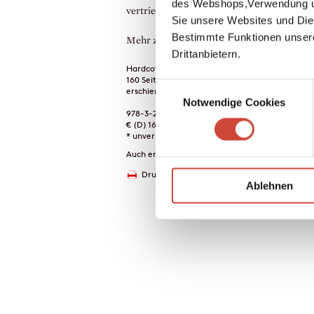
des Webshops,Verwendung un
vertrieben – von drei Karpfen.
Sie unsere Websites und Die
Bestimmte Funktionen unser
Mehr zum Inhalt
Drittanbietern.
Hardcover Leinen
160 Seiten
Einwilligungsauswahl
erschienen am 28. Februar 2002
Notwendige Cookies
978-3-257-06299-1
€ (D) 16.90 / sFr 29.90* / € (A) 17.40
* unverb. Preisempfehlung
Auch erhältlich als
Drucken
Ablehnen