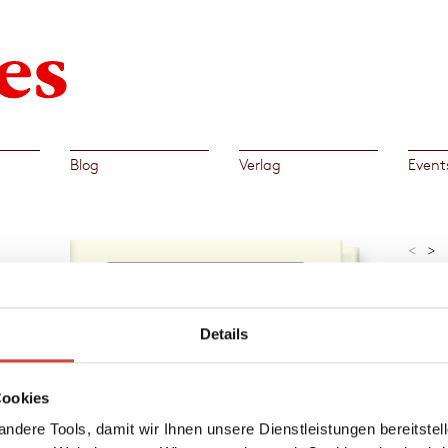
Blog
Verlag
Event
<
>
»Notho
Cover folgt
wildes
ge
geschr
Tatsäc
Details
, das
Regina
Cookies
Al
en.
.
ndere Tools, damit wir Ihnen unsere Dienstleistungen bereitste
→
Amé
dies