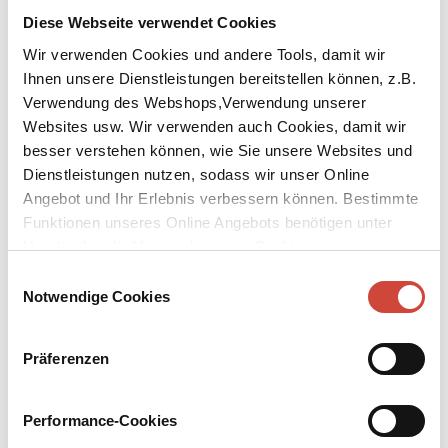
Diese Webseite verwendet Cookies
Wir verwenden Cookies und andere Tools, damit wir
Ihnen unsere Dienstleistungen bereitstellen können, z.B.
Verwendung des Webshops,Verwendung unserer
Websites usw. Wir verwenden auch Cookies, damit wir
↘
Download Bilddatei
besser verstehen können, wie Sie unsere Websites und
Kaufen
Dienstleistungen nutzen, sodass wir unser Online
Angebot und Ihr Erlebnis verbessern können. Bestimmte
Jack
Funktionen unseres Online Angebots benötigen unter
Umständen die Verwendung von Cookies von
Aus dem Englischen von Manfred Allié und Gabriele Kempf-Allié
Drittanbietern.
Einwilligungsauswahl
Notwendige Cookies
Er ist nur noch ein Abglanz seiner selbst und säuft sich in Florida
zu Tode: Jack Kerouac, Idol der Beatniks, der einst das Leben
seines Freundes Neal Cassady ausschlachtete, um es zu
Präferenzen
›dem‹ Kultroman der Jugendbewegung zu verdichten,
›Unterwegs‹
.
Da steht aus heiterem Himmel eine
Literaturstudentin vor seiner Tür. Ihr Traum: als seine erste
Performance-Cookies
Biographin sein Leben aufzuschreiben. Jack weigert sich und lässt