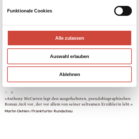
sich doch von Jans Bewunderung zu einem Blick zurück verführen.
Ein Trip, aus dem keiner der Beteiligten heil zurückkommt.
Funktionale Cookies
Mehr zum Inhalt
eBook
Alle zulassen
256 Seiten (Printausgabe)
erschienen am 28. Februar 2018
978-3-257-60870-0
Auswahl erlauben
€ (D) 10.99 / sFr 14.00* / € (A) 10.99
* unverb. Preisempfehlung
Auch erhältlich als
Ablehnen
Drucken
<
>
»Anthony McCarten legt den ausgefuchsten, pseudobiographischen
»
Roman
Jack
vor, der vor allem von seiner seltsamen Erzählerin lebt.«
u
ü
Martin Oehlen / Frankfurter Rundschau
e
B
n
M