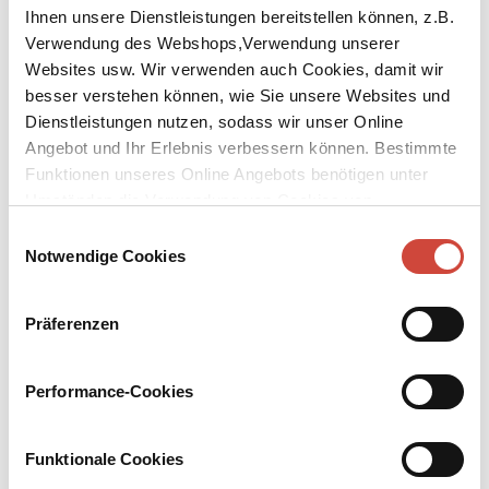
Ihnen unsere Dienstleistungen bereitstellen können, z.B.
Verwendung des Webshops,Verwendung unserer
Websites usw. Wir verwenden auch Cookies, damit wir
besser verstehen können, wie Sie unsere Websites und
Dienstleistungen nutzen, sodass wir unser Online
↘
Download Bilddatei
Angebot und Ihr Erlebnis verbessern können. Bestimmte
Funktionen unseres Online Angebots benötigen unter
Kaufen
Umständen die Verwendung von Cookies von
Drittanbietern.
Gnadenfrist
Einwilligungsauswahl
Notwendige Cookies
Aus dem Niederländischen von Rainer Kersten
Präferenzen
Jean Baptist Warnke hat nicht nur einen Job als Diplomat, er hält
sich auch im Privatleben aus allem diplomatisch heraus. Bis er sich
in Lima mit Haut und Haar verliebt. Doch wer ist die Studentin
Performance-Cookies
Malena? Eine feurige Liebe, die ungeahnten Zündstoff enthält …
Mehr zum Inhalt
Funktionale Cookies