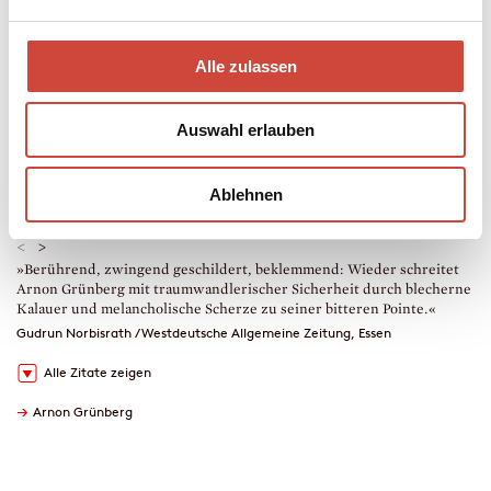
eBook
160 Seiten (Printausgabe)
erschienen am 26. Juni 2024
Alle zulassen
978-3-257-61462-6
€ (D) 11.99 / sFr 15.00* / € (A) 11.99
* unverb. Preisempfehlung
Auswahl erlauben
Auch erhältlich als
Leseprobe
Drucken
Hörprobe
Ablehnen
Downloads
<
>
»Berührend, zwingend geschildert, beklemmend: Wieder schreitet
»
Arnon Grünberg mit traumwandlerischer Sicherheit durch blecherne
v
Kalauer und melancholische Scherze zu seiner bitteren Pointe.«
E
Gudrun Norbisrath / Westdeutsche Allgemeine Zeitung, Essen
C
Alle Zitate zeigen
→
Arnon Grünberg