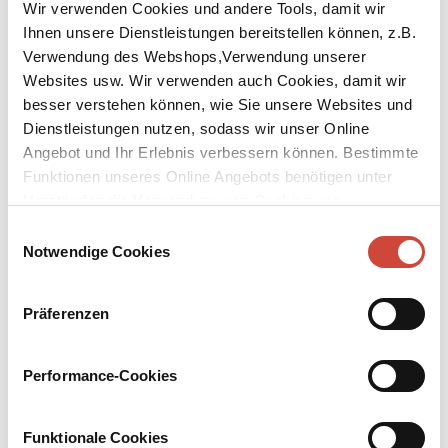
Wir verwenden Cookies und andere Tools, damit wir
Ihnen unsere Dienstleistungen bereitstellen können, z.B.
Verwendung des Webshops,Verwendung unserer
Websites usw. Wir verwenden auch Cookies, damit wir
besser verstehen können, wie Sie unsere Websites und
Dienstleistungen nutzen, sodass wir unser Online
↘
Download Bilddatei
Angebot und Ihr Erlebnis verbessern können. Bestimmte
Funktionen unseres Online Angebots benötigen unter
Tirza
Umständen die Verwendung von Cookies von
Drittanbietern.
Aus dem Niederländischen von Rainer Kersten
Einwilligungsauswahl
Notwendige Cookies
Jörgen Hofmeester, Ende fünfzig, wohlhabend, aber freigestellt,
geht ganz auf in seiner Vaterrolle. Vor allem, seit seine Frau ihn
Präferenzen
verlassen hat. Tirza, so heißt sein Augenstern, die jüngere Tochter.
Nach dem Abitur will sie auf Reisen nach Afrika gehen. Dann hat
Hofmeester ausgedient, wird keine Rolle mehr spielen – weshalb
Performance-Cookies
er aus der seinen fällt und der Leser in den Wahn eines
Außenseiters hineingezogen wird, dessen obsessive Vaterliebe in
den Abgrund führt.
Funktionale Cookies